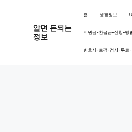
컨
텐
홈
생활정보
U
츠
로
알면 돈되는
지원금-환급금-신청-방
건
정보
너
뛰
변호사-로펌-검사-무료
기