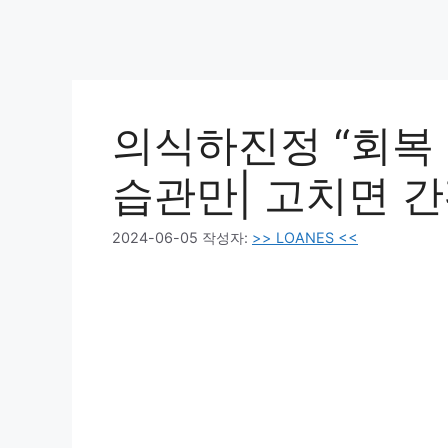
의식하진정 “회복 방
습관만| 고치면 간
2024-06-05
작성자:
>> LOANES <<