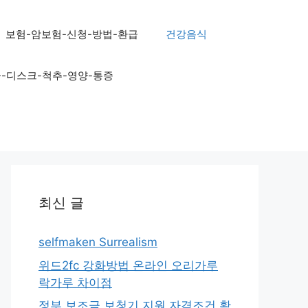
보험-암보험-신청-방법-환급
건강음식
골-디스크-척추-영양-통증
최신 글
selfmaken Surrealism
위드2fc 강화방법 온라인 오리가루
락가루 차이점
정부 보조금 보청기 지원 자격조건 확