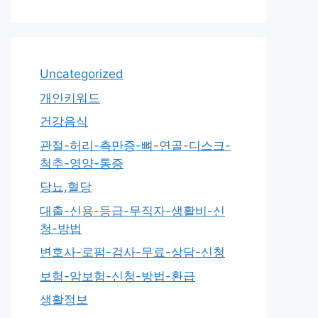
Uncategorized
개인키워드
건강음식
관절-허리-측만증-뼈-연골-디스크-
척추-영양-통증
당뇨,혈당
대출-신용-등급-무직자-생활비-신
청-방법
변호사-로펌-검사-무료-상담-신청
보험-암보험-신청-방법-환급
생활정보