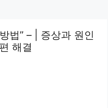
법” – | 증상과 원인
편 해결