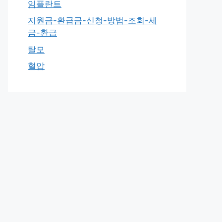
임플란트
지원금-환급금-신청-방법-조회-세
금-환급
탈모
혈압