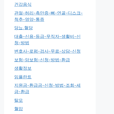
건강음식
관절-허리-측만증-뼈-연골-디스크-
척추-영양-통증
당뇨,혈당
대출-신용-등급-무직자-생활비-신
청-방법
변호사-로펌-검사-무료-상담-신청
보험-암보험-신청-방법-환급
생활정보
임플란트
지원금-환급금-신청-방법-조회-세
금-환급
탈모
혈압