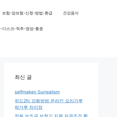
보험-암보험-신청-방법-환급
건강음식
골-디스크-척추-영양-통증
최신 글
selfmaken Surrealism
위드2fc 강화방법 온라인 오리가루
락가루 차이점
정부 보조금 보청기 지원 자격조건 확