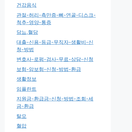
건강음식
관절-허리-측만증-뼈-연골-디스크-
척추-영양-통증
당뇨,혈당
대출-신용-등급-무직자-생활비-신
청-방법
변호사-로펌-검사-무료-상담-신청
보험-암보험-신청-방법-환급
생활정보
임플란트
지원금-환급금-신청-방법-조회-세
금-환급
탈모
혈압