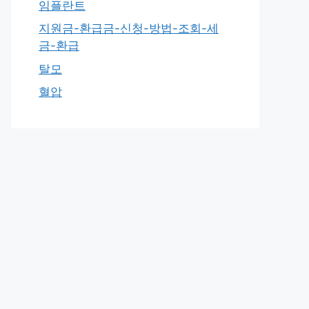
임플란트
지원금-환급금-신청-방법-조회-세
금-환급
탈모
혈압