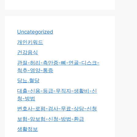
Uncategorized
개인키워드
건강음식
관절-허리-측만증-뼈-연골-디스크-
척추-영양-통증
당뇨,혈당
대출-신용-등급-무직자-생활비-신
청-방법
변호사-로펌-검사-무료-상담-신청
보험-암보험-신청-방법-환급
생활정보