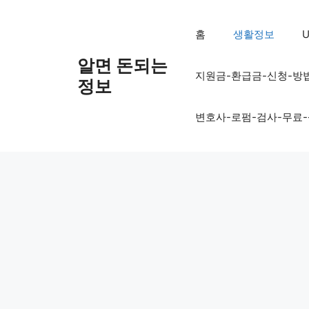
컨
텐
홈
생활정보
U
츠
로
알면 돈되는
지원금-환급금-신청-방
건
정보
너
뛰
변호사-로펌-검사-무료
기