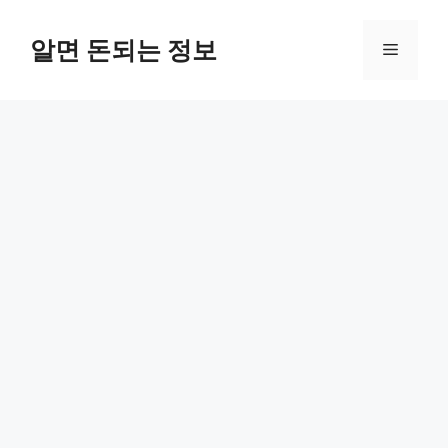
컨
텐
알면 돈되는 정보
메
츠
로
뉴
건
너
뛰
기