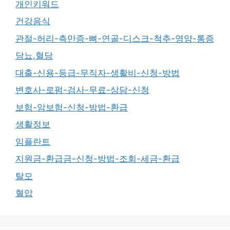
개인키워드
건강음식
관절-허리-측만증-뼈-연골-디스크-척추-영양-통증
당뇨,혈당
대출-신용-등급-무직자-생활비-신청-방법
변호사-로펌-검사-무료-상담-신청
보험-암보험-신청-방법-환급
생활정보
임플란트
지원금-환급금-신청-방법-조회-세금-환급
탈모
혈압