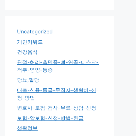
Uncategorized
개인키워드
건강음식
관절-허리-측만증-뼈-연골-디스크-
척추-영양-통증
당뇨,혈당
대출-신용-등급-무직자-생활비-신
청-방법
변호사-로펌-검사-무료-상담-신청
보험-암보험-신청-방법-환급
생활정보