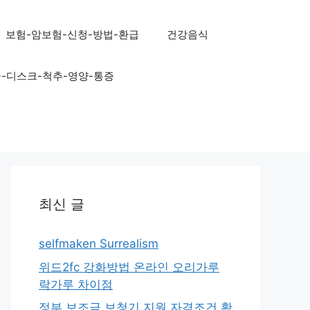
보험-암보험-신청-방법-환급
건강음식
골-디스크-척추-영양-통증
최신 글
selfmaken Surrealism
위드2fc 강화방법 온라인 오리가루
락가루 차이점
정부 보조금 보청기 지원 자격조건 확