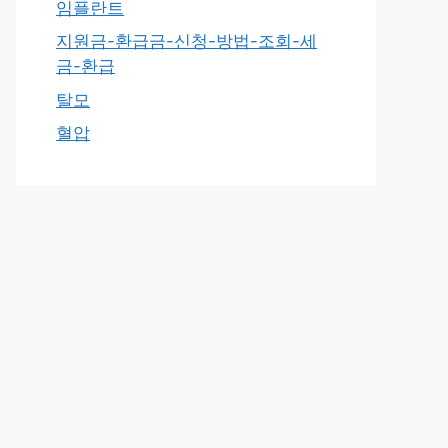
임플란트
지원금-환급금-신청-방법-조회-세
금-환급
탈모
혈압