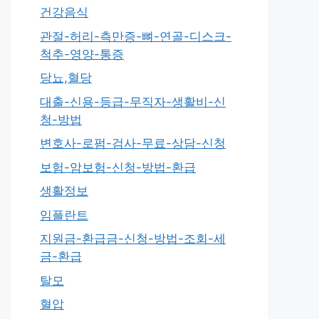
건강음식
관절-허리-측만증-뼈-연골-디스크-
척추-영양-통증
당뇨,혈당
대출-신용-등급-무직자-생활비-신
청-방법
변호사-로펌-검사-무료-상담-신청
보험-암보험-신청-방법-환급
생활정보
임플란트
지원금-환급금-신청-방법-조회-세
금-환급
탈모
혈압