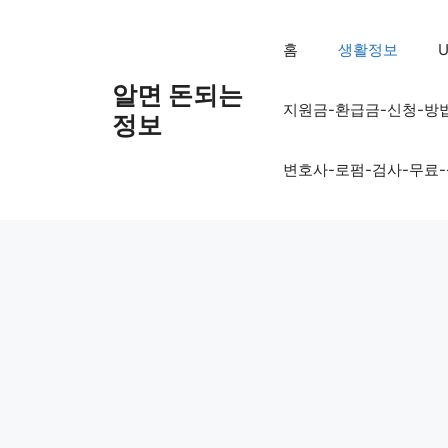
컨
텐
홈
생활정보
U
츠
로
알면 돈되는
지원금-환급금-신청-방
건
정보
너
뛰
변호사-로펌-검사-무료
기