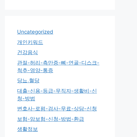
Uncategorized
개인키워드
건강음식
관절-허리-측만증-뼈-연골-디스크-
척추-영양-통증
당뇨,혈당
대출-신용-등급-무직자-생활비-신
청-방법
변호사-로펌-검사-무료-상담-신청
보험-암보험-신청-방법-환급
생활정보