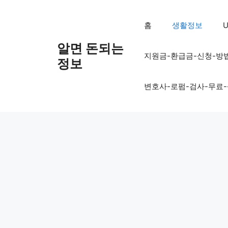
컨
텐
홈
생활정보
U
츠
로
알면 돈되는
지원금-환급금-신청-방
건
정보
너
뛰
변호사-로펌-검사-무료
기