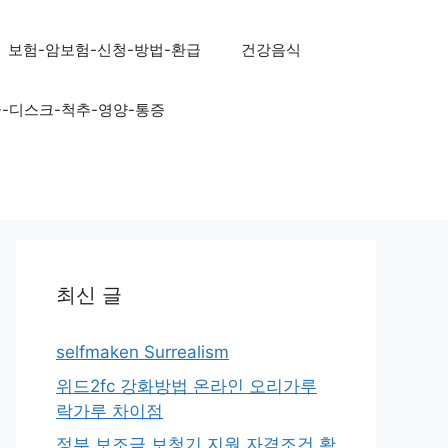
보험-암보험-신청-방법-환급
건강음식
골-디스크-척추-영양-통증
최신 글
selfmaken Surrealism
위드2fc 강화방법 온라인 오리가루
락가루 차이점
정부 보조금 보청기 지원 자격조건 확