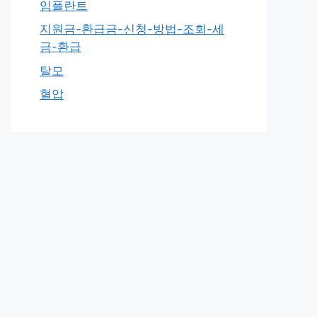
임플란트
지원금-환급금-신청-방법-조회-세
금-환급
탈모
혈압