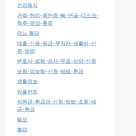
건강음식
관절-허리-측만증-뼈-연골-디스크-
척추-영양-통증
당뇨,혈당
대출-신용-등급-무직자-생활비-신
청-방법
변호사-로펌-검사-무료-상담-신청
보험-암보험-신청-방법-환급
생활정보
임플란트
지원금-환급금-신청-방법-조회-세
금-환급
탈모
혈압