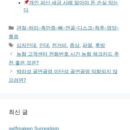
개인 파산 세금 사례 알아야 돈 손실 막는
다
카
관절-허리-측만증-뼈-연골-디스크-척추-영양-
테
통증
고
태
십자인대
,
인대
,
전거비
,
증상
,
파열
,
후방
리
그
농협 고객센터 전화번호 시간 농협 체크카드 추
천 좋은 것은?
박리성 골연골염 이단성 골연골염 악화되지 않
으려면?
최신 글
selfmaken Surrealism