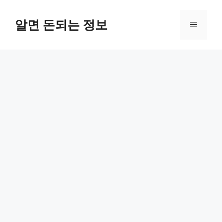
컨
텐
알면 돈되는 정보
메
츠
로
뉴
건
너
뛰
기