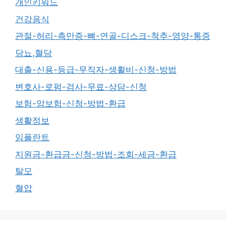
개인키워드
건강음식
관절-허리-측만증-뼈-연골-디스크-척추-영양-통증
당뇨,혈당
대출-신용-등급-무직자-생활비-신청-방법
변호사-로펌-검사-무료-상담-신청
보험-암보험-신청-방법-환급
생활정보
임플란트
지원금-환급금-신청-방법-조회-세금-환급
탈모
혈압