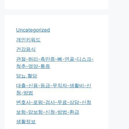
Uncategorized
개인키워드
건강음식
관절-허리-측만증-뼈-연골-디스크-
척추-영양-통증
당뇨,혈당
대출-신용-등급-무직자-생활비-신
청-방법
변호사-로펌-검사-무료-상담-신청
보험-암보험-신청-방법-환급
생활정보