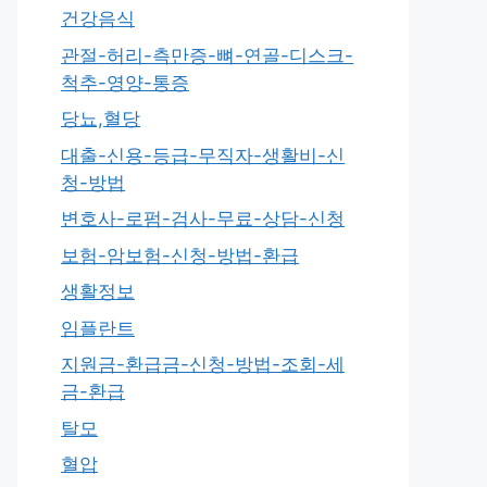
건강음식
관절-허리-측만증-뼈-연골-디스크-
척추-영양-통증
당뇨,혈당
대출-신용-등급-무직자-생활비-신
청-방법
변호사-로펌-검사-무료-상담-신청
보험-암보험-신청-방법-환급
생활정보
임플란트
지원금-환급금-신청-방법-조회-세
금-환급
탈모
혈압