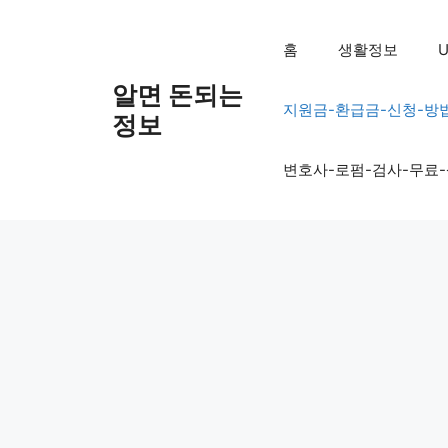
컨
텐
홈
생활정보
U
츠
로
알면 돈되는
지원금-환급금-신청-방
건
정보
너
뛰
변호사-로펌-검사-무료
기