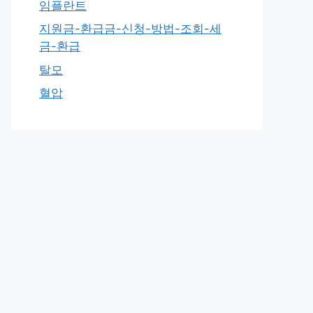
임플란트
지원금-환급금-신청-방법-조회-세
금-환급
탈모
혈압