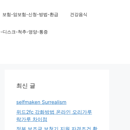
보험-암보험-신청-방법-환급
건강음식
골-디스크-척추-영양-통증
최신 글
selfmaken Surrealism
위드2fc 강화방법 온라인 오리가루
락가루 차이점
정부 보조금 보청기 지원 자격조건 확