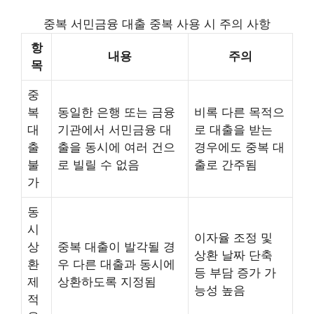
중복 서민금융 대출 중복 사용 시 주의 사항
항
내용
주의
목
중
복
동일한 은행 또는 금융
비록 다른 목적으
대
기관에서 서민금융 대
로 대출을 받는
출
출을 동시에 여러 건으
경우에도 중복 대
불
로 빌릴 수 없음
출로 간주됨
가
동
시
이자율 조정 및
상
중복 대출이 발각될 경
상환 날짜 단축
환
우 다른 대출과 동시에
등 부담 증가 가
제
상환하도록 지정됨
능성 높음
적