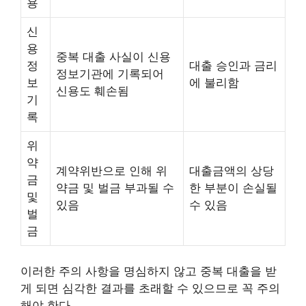
용
신
용
중복 대출 사실이 신용
정
대출 승인과 금리
정보기관에 기록되어
보
에 불리함
신용도 훼손됨
기
록
위
약
계약위반으로 인해 위
대출금액의 상당
금
약금 및 벌금 부과될 수
한 부분이 손실될
및
있음
수 있음
벌
금
이러한 주의 사항을 명심하지 않고 중복 대출을 받
게 되면 심각한 결과를 초래할 수 있으므로 꼭 주의
해야 한다.