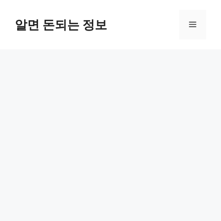
컨
텐
알면 돈되는 정보
메
츠
로
뉴
건
너
뛰
기