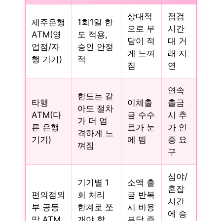
상대적
점검
제주은행
1회1일 한
으로 부
시간
ATM(영
도 적용,
담이 적
대 거
업점/자
승인 안정
게 느껴
래 지
행 기기)
적
짐
연
연속
한도는 같
타행
이체출
출금
아도 절차
ATM(다
금 수수
시 추
가 더 엄
른 은행
료가 눈
가 인
격하게 느
기기)
에 띔
증 요
껴짐
구
심야/
기기별 1
소액 출
혼잡
편의점외
회 처리
금 반복
시간
부 공동
한계로 쪼
시 비용
에 승
망 ATM
개야 할
부담 증