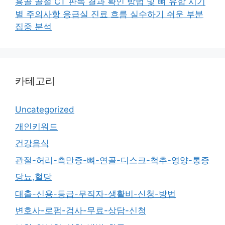
흉골 골절 CT 판독 결과 확인 방법 및 뼈 유합 시기
별 주의사항 응급실 진료 흐름 실수하기 쉬운 부분
집중 분석
카테고리
Uncategorized
개인키워드
건강음식
관절-허리-측만증-뼈-연골-디스크-척추-영양-통증
당뇨,혈당
대출-신용-등급-무직자-생활비-신청-방법
변호사-로펌-검사-무료-상담-신청