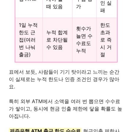
인 실
때 있음
가
패
1일 누적
한도
횟수가
한도 근
누적 합계
초과
늘면 수
접(여러
로 차단될
로 즉
수료도
번 나눠
수 있음
시 거
누적
출금)
절
표에서 보듯, 사람들이 기기 탓이라고 느끼는 순간
이 실제로는 누적 한도나 인증 조건인 경우가 많아
요.
특히 외부 ATM에서 소액을 여러 번 뽑으면 수수료
가 쌓이고, 동시에 현금 인출 제한에 닿을 확률도 높
아집니다.
제주은행 ATM 출금 한도 수수료
현금인출 제한사