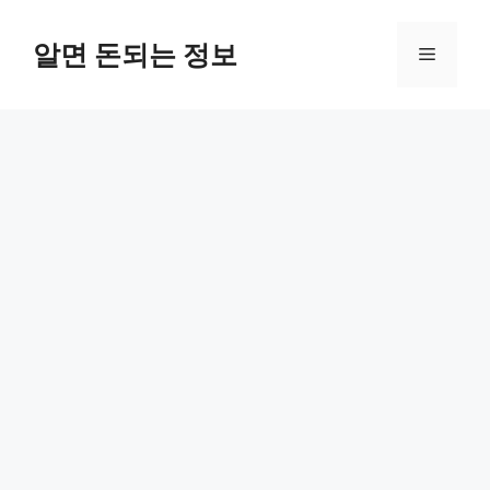
컨
텐
알면 돈되는 정보
메
츠
로
뉴
건
너
뛰
기