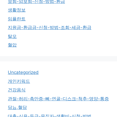
보험-암보험-신청-방법-환급
생활정보
임플란트
지원금-환급금-신청-방법-조회-세금-환급
탈모
혈압
Uncategorized
개인키워드
건강음식
관절-허리-측만증-뼈-연골-디스크-척추-영양-통증
당뇨,혈당
대출-신용-등급-무직자-생활비-신청-방법