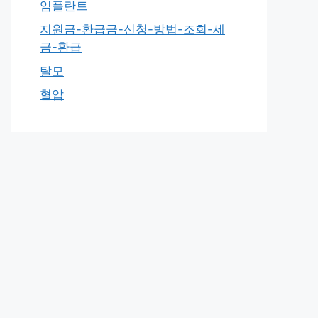
임플란트
지원금-환급금-신청-방법-조회-세
금-환급
탈모
혈압