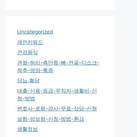
Uncategorized
개인키워드
건강음식
관절-허리-측만증-뼈-연골-디스크-
척추-영양-통증
당뇨,혈당
대출-신용-등급-무직자-생활비-신
청-방법
변호사-로펌-검사-무료-상담-신청
보험-암보험-신청-방법-환급
생활정보