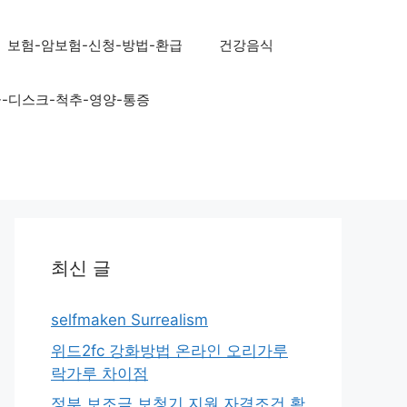
보험-암보험-신청-방법-환급
건강음식
골-디스크-척추-영양-통증
최신 글
selfmaken Surrealism
위드2fc 강화방법 온라인 오리가루
락가루 차이점
정부 보조금 보청기 지원 자격조건 확