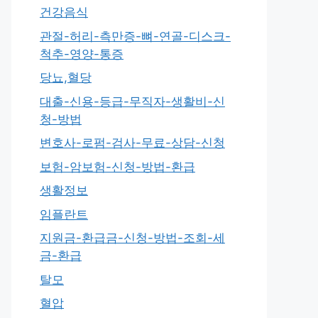
건강음식
관절-허리-측만증-뼈-연골-디스크-
척추-영양-통증
당뇨,혈당
대출-신용-등급-무직자-생활비-신
청-방법
변호사-로펌-검사-무료-상담-신청
보험-암보험-신청-방법-환급
생활정보
임플란트
지원금-환급금-신청-방법-조회-세
금-환급
탈모
혈압