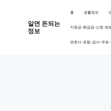
컨
텐
홈
생활정보
U
츠
로
알면 돈되는
지원금-환급금-신청-방
건
정보
너
뛰
변호사-로펌-검사-무료
기