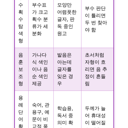
수
부수표
모양만
부수 판단
획
가 크고
어렴풋한
이 틀리면
수
획수 분
글자, 판
두 번 찾아
탐
류가 세
독 중인
야 함
색
분화
원고
형
음
가나다
발음은
초서처럼
훈
식 색인
아는데
자형이 흐
보
이나 음
글자를
리면 음 추
조
순 색인
잊은 경
정이 흔들
형
제공
우
림
용
례
숙어, 관
학습용,
두께가 늘
단
용구, 예
독서 중
어 휴대성
어
문이 비
의미 확
이 떨어질
확
교적 풍