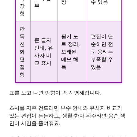
장
수 있음
장
부
형
판
독
필기 노
편집이 단
큰 글자
친
트 정리,
순하면 전
인쇄, 유
화
오래된
문 용례는
사자 비
편
메모 해
부족할 수
교 표시
집
독
있음
형
표를 보고 나면 방향이 좀 선명해집니다.
초서를 자주 건드리면 부수 안내와 유사자 비교가
있는 편집이 든든하고, 생활 한자 위주라면 음순 색
인이 시간을 줄여줘요.