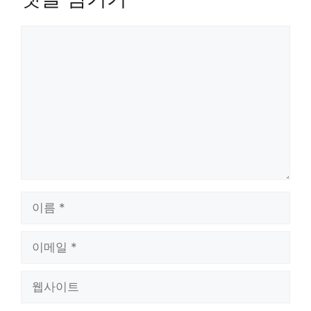
댓
글
이
름
이
메
일
웹
사