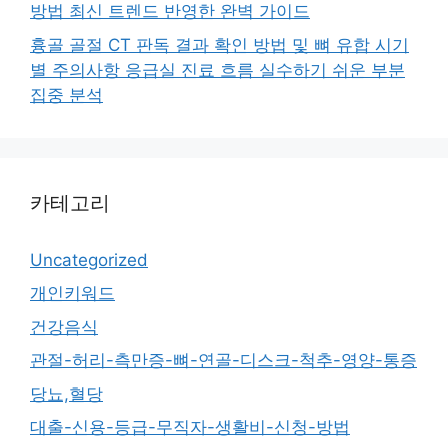
방법 최신 트렌드 반영한 완벽 가이드
흉골 골절 CT 판독 결과 확인 방법 및 뼈 유합 시기
별 주의사항 응급실 진료 흐름 실수하기 쉬운 부분
집중 분석
카테고리
Uncategorized
개인키워드
건강음식
관절-허리-측만증-뼈-연골-디스크-척추-영양-통증
당뇨,혈당
대출-신용-등급-무직자-생활비-신청-방법