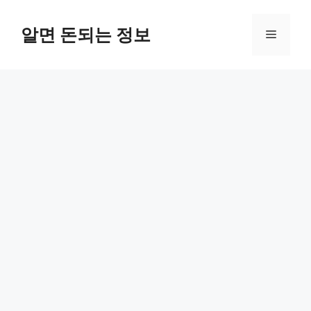
컨
텐
알면 돈되는 정보
메
츠
로
뉴
건
너
뛰
기