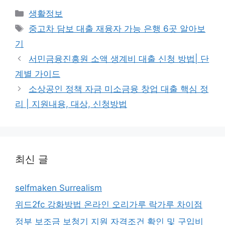
카
생활정보
테
태
중고차 담보 대출 재융자 가능 은행 6곳 알아보
고
그
기
리
서민금융진흥원 소액 생계비 대출 신청 방법| 단
계별 가이드
소상공인 정책 자금 미소금융 창업 대출 핵심 정
리 | 지원내용, 대상, 신청방법
최신 글
selfmaken Surrealism
위드2fc 강화방법 온라인 오리가루 락가루 차이점
정부 보조금 보청기 지원 자격조건 확인 및 구입비