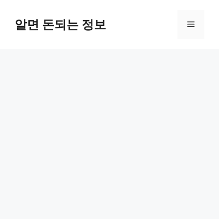
컨
텐
알면 돈되는 정보
메
츠
로
뉴
건
너
뛰
기