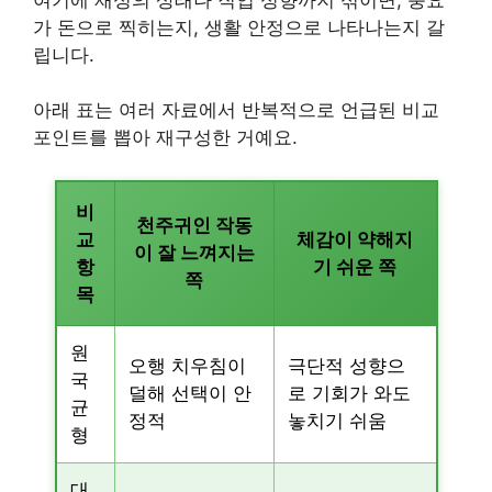
가 돈으로 찍히는지, 생활 안정으로 나타나는지 갈
립니다.
아래 표는 여러 자료에서 반복적으로 언급된 비교
포인트를 뽑아 재구성한 거예요.
비
천주귀인 작동
교
체감이 약해지
이 잘 느껴지는
항
기 쉬운 쪽
쪽
목
원
오행 치우침이
극단적 성향으
국
덜해 선택이 안
로 기회가 와도
균
정적
놓치기 쉬움
형
대