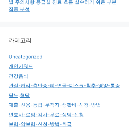
별 주의사항 응급실 진료 흐름 실수하기 쉬운 부분
집중 분석
카테고리
Uncategorized
개인키워드
건강음식
관절-허리-측만증-뼈-연골-디스크-척추-영양-통증
당뇨,혈당
대출-신용-등급-무직자-생활비-신청-방법
변호사-로펌-검사-무료-상담-신청
보험-암보험-신청-방법-환급