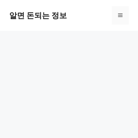
컨
텐
알면 돈되는 정보
메
츠
로
뉴
건
너
뛰
기