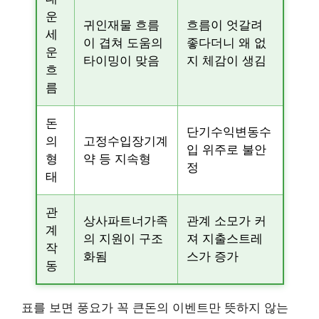
운
귀인재물 흐름
흐름이 엇갈려
세
이 겹쳐 도움의
좋다더니 왜 없
운
타이밍이 맞음
지 체감이 생김
흐
름
돈
단기수익변동수
의
고정수입장기계
입 위주로 불안
형
약 등 지속형
정
태
관
상사파트너가족
관계 소모가 커
계
의 지원이 구조
져 지출스트레
작
화됨
스가 증가
동
표를 보면 풍요가 꼭 큰돈의 이벤트만 뜻하지 않는