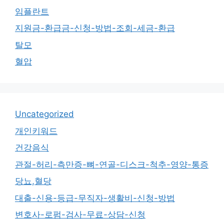
임플란트
지원금-환급금-신청-방법-조회-세금-환급
탈모
혈압
Uncategorized
개인키워드
건강음식
관절-허리-측만증-뼈-연골-디스크-척추-영양-통증
당뇨,혈당
대출-신용-등급-무직자-생활비-신청-방법
변호사-로펌-검사-무료-상담-신청