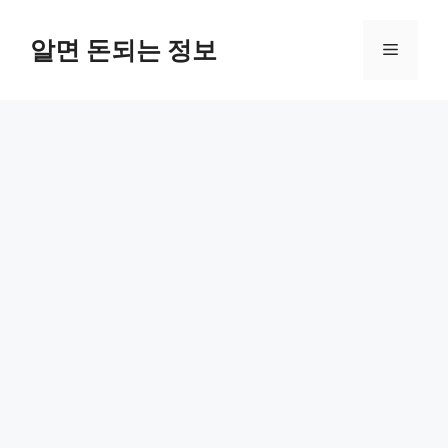
컨
텐
알면 돈되는 정보
메
츠
로
뉴
건
너
뛰
기