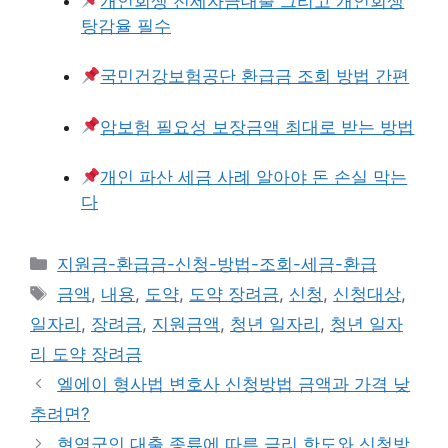
개인회생 전세자금대출 그리고 개인회생
탕감율 필수
국민건강보험공단 환급금 조회 방법 간편
암보험 필요성 보장금액 최대로 받는 방법
개인 파산 세금 사례 알아야 돈 손실 막는
다
카
지원금-환급금-신청-방법-조회-세금-환급
테
태
금액
,
내용
,
도약
,
도약 장려금
,
신청
,
신청대상
,
고
그
일자리
,
장려금
,
지원금액
,
청년 일자리
,
청년 일자
리
리 도약 장려금
엘에이 형사법 변호사 신청방법 금액과 가격 낮
추려면?
현역군인 대출 종류에 따른 금리 한도와 신청방