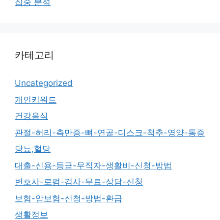
집중 분석
카테고리
Uncategorized
개인키워드
건강음식
관절-허리-측만증-뼈-연골-디스크-척추-영양-통증
당뇨,혈당
대출-신용-등급-무직자-생활비-신청-방법
변호사-로펌-검사-무료-상담-신청
보험-암보험-신청-방법-환급
생활정보