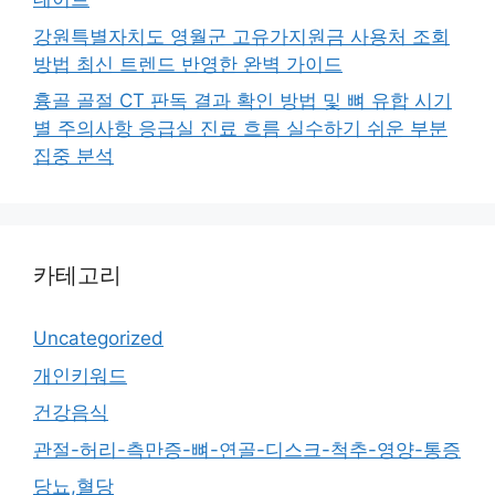
강원특별자치도 영월군 고유가지원금 사용처 조회
방법 최신 트렌드 반영한 완벽 가이드
흉골 골절 CT 판독 결과 확인 방법 및 뼈 유합 시기
별 주의사항 응급실 진료 흐름 실수하기 쉬운 부분
집중 분석
카테고리
Uncategorized
개인키워드
건강음식
관절-허리-측만증-뼈-연골-디스크-척추-영양-통증
당뇨,혈당