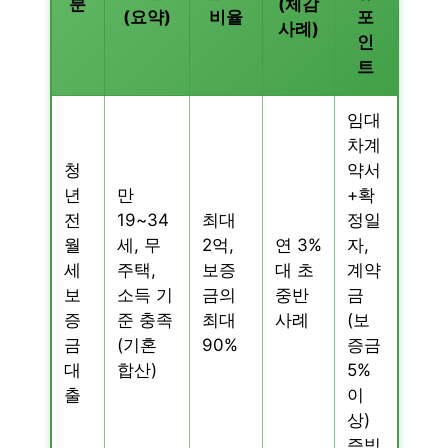
분
(체감
(요약)
비율
포
사례)
인
트
임대
차계
청
약서
년
만
+확
전
19~34
최대
정일
월
세, 무
2억,
연 3%
자,
세
주택,
보증
대 초
계약
보
소득 기
금의
중반
금
증
준 충족
최대
사례
(보
금
(기혼
90%
증금
대
합산)
5%
출
이
상)
증빙