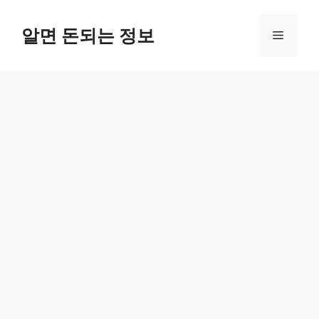
컨
텐
알면 돈되는 정보
메
츠
로
뉴
건
너
뛰
기