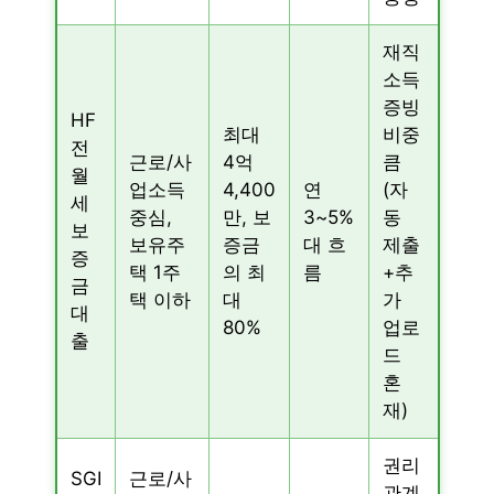
재직
소득
증빙
HF
최대
비중
전
근로/사
4억
큼
월
업소득
4,400
연
(자
세
중심,
만, 보
3~5%
동
보
보유주
증금
대 흐
제출
증
택 1주
의 최
름
+추
금
택 이하
대
가
대
80%
업로
출
드
혼
재)
권리
SGI
근로/사
관계