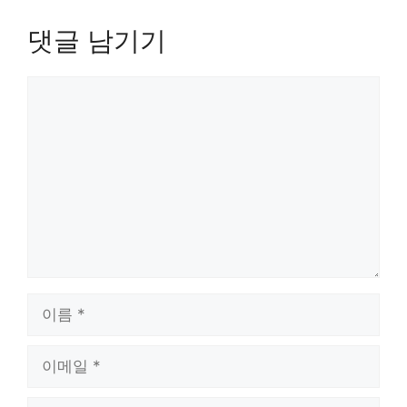
댓글 남기기
댓
글
이
름
이
메
일
웹