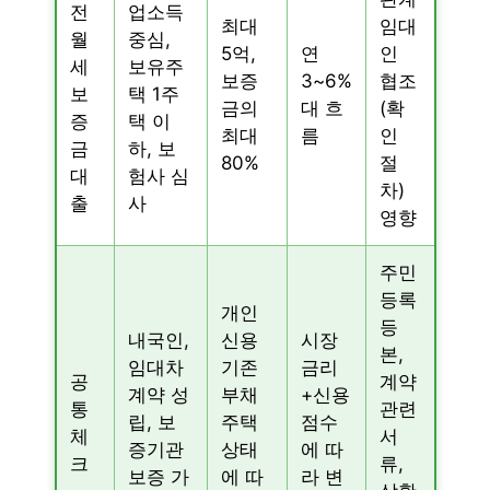
전
업소득
최대
임대
월
중심,
5억,
연
인
세
보유주
보증
3~6%
협조
보
택 1주
금의
대 흐
(확
증
택 이
최대
름
인
금
하, 보
80%
절
대
험사 심
차)
출
사
영향
주민
등록
개인
등
내국인,
신용
시장
본,
임대차
기존
금리
공
계약
계약 성
부채
+신용
통
관련
립, 보
주택
점수
체
서
증기관
상태
에 따
크
류,
보증 가
에 따
라 변