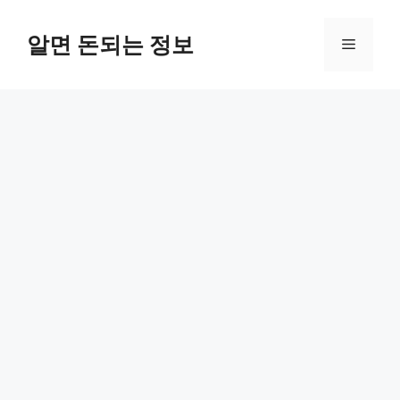
컨
텐
알면 돈되는 정보
메
츠
로
뉴
건
너
뛰
기