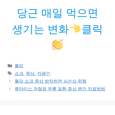
당근 매일 먹으면
생기는 변화
클릭
카
혈압
테
태
쇼크
,
증상
,
카페인
고
그
혈당 쇼크 증상 방치하면 뇌손상 위험
리
류마티스 관절염 무릎 질환 증상 원인 치료방법