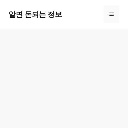
컨
텐
알면 돈되는 정보
메
츠
로
뉴
건
너
뛰
기