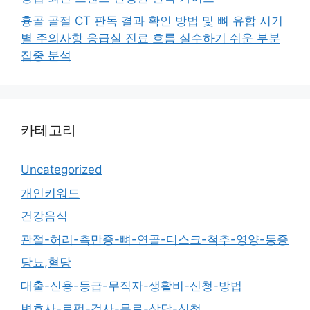
흉골 골절 CT 판독 결과 확인 방법 및 뼈 유합 시기
별 주의사항 응급실 진료 흐름 실수하기 쉬운 부분
집중 분석
카테고리
Uncategorized
개인키워드
건강음식
관절-허리-측만증-뼈-연골-디스크-척추-영양-통증
당뇨,혈당
대출-신용-등급-무직자-생활비-신청-방법
변호사-로펌-검사-무료-상담-신청