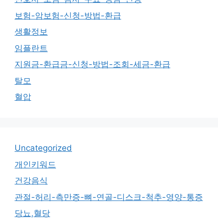
보험-암보험-신청-방법-환급
생활정보
임플란트
지원금-환급금-신청-방법-조회-세금-환급
탈모
혈압
Uncategorized
개인키워드
건강음식
관절-허리-측만증-뼈-연골-디스크-척추-영양-통증
당뇨,혈당