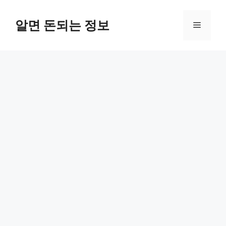
컨
텐
알면 돈되는 정보
메
츠
로
뉴
건
너
뛰
기