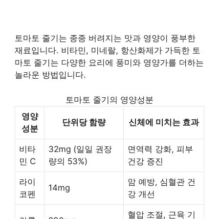
토마토 줄기는 종종 버려지는 맛과 영양이 풍부한
재료입니다. 비타민, 미네랄, 항산화제가 가득한 토
마토 줄기는 다양한 요리에 풍미와 영양가를 더하는
놀라운 방법입니다.
토마토 줄기의 영양성분
영양
단위당 함량
신체에 미치는 효과
성분
비타
32mg (일일 권장
면역력 강화, 피부
민 C
량의 53%)
건강 증진
라이
암 예방, 심혈관 건
14mg
코펜
강 개선
혈압 조절, 근육 기