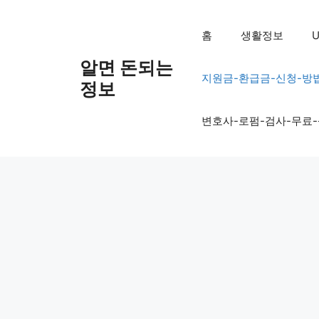
컨
텐
홈
생활정보
U
츠
로
알면 돈되는
지원금-환급금-신청-방
건
정보
너
뛰
변호사-로펌-검사-무료
기