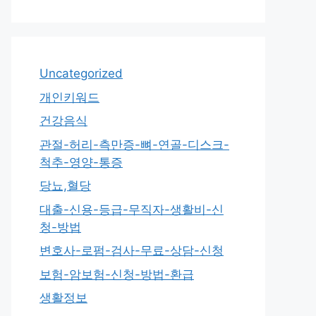
Uncategorized
개인키워드
건강음식
관절-허리-측만증-뼈-연골-디스크-
척추-영양-통증
당뇨,혈당
대출-신용-등급-무직자-생활비-신
청-방법
변호사-로펌-검사-무료-상담-신청
보험-암보험-신청-방법-환급
생활정보