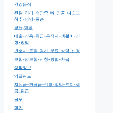
건강음식
관절-허리-측만증-뼈-연골-디스크-
척추-영양-통증
당뇨,혈당
대출-신용-등급-무직자-생활비-신
청-방법
변호사-로펌-검사-무료-상담-신청
보험-암보험-신청-방법-환급
생활정보
임플란트
지원금-환급금-신청-방법-조회-세
금-환급
탈모
혈압