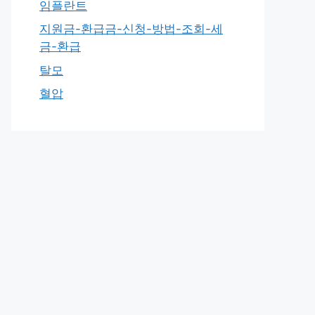
임플란트
지원금-환급금-신청-방법-조회-세
금-환급
탈모
혈압