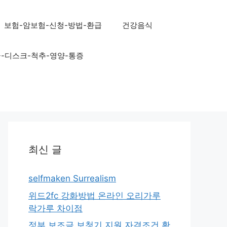
보험-암보험-신청-방법-환급
건강음식
골-디스크-척추-영양-통증
최신 글
selfmaken Surrealism
위드2fc 강화방법 온라인 오리가루
락가루 차이점
정부 보조금 보청기 지원 자격조건 확