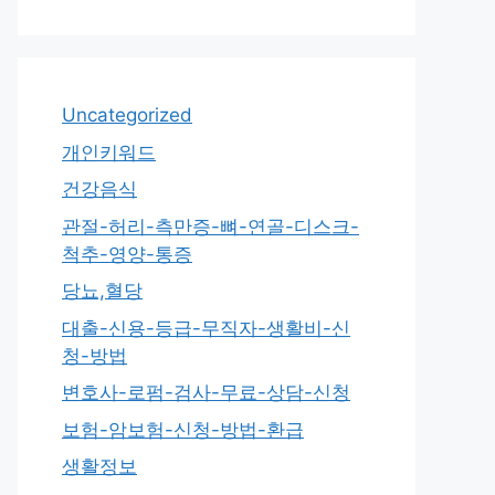
Uncategorized
개인키워드
건강음식
관절-허리-측만증-뼈-연골-디스크-
척추-영양-통증
당뇨,혈당
대출-신용-등급-무직자-생활비-신
청-방법
변호사-로펌-검사-무료-상담-신청
보험-암보험-신청-방법-환급
생활정보