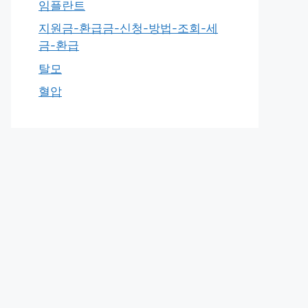
임플란트
지원금-환급금-신청-방법-조회-세
금-환급
탈모
혈압