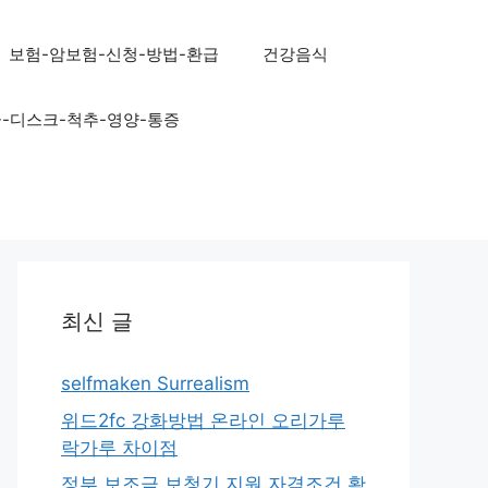
보험-암보험-신청-방법-환급
건강음식
골-디스크-척추-영양-통증
최신 글
selfmaken Surrealism
위드2fc 강화방법 온라인 오리가루
락가루 차이점
정부 보조금 보청기 지원 자격조건 확