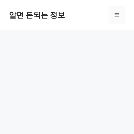
컨
텐
알면 돈되는 정보
메
츠
로
뉴
건
너
뛰
기