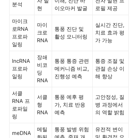
자 발
이해, 진단 바
전자 발현 프
분석
현
이오마커 발굴
로필 제공
마이크
마이
실시간 진단,
로RNA
통풍 진단 및
크로
치료 효과 평
프로파
활성 모니터링
RNA
가 가능
일링
장쇄
lncRNA
통풍 통증 관련
통증 조절 및
비코
프로파
메커니즘 비교,
관절 손상 이
딩
일링
진행성 예측
해 향상
RNA
서클
서클
통풍 예후 평
고안정성, 질
RNA 프
형
가, 치료 반응
병 과정에서
로파일
RNA
예측
의 역할 밝힘
링
메틸
통풍 발병 위험
유전적 변이
meDNA
화된
예측, 중재 개
및 환경적 요