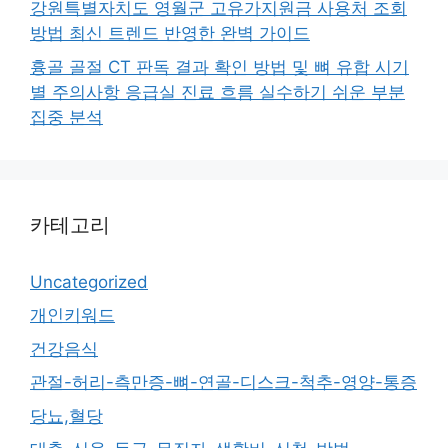
강원특별자치도 영월군 고유가지원금 사용처 조회
방법 최신 트렌드 반영한 완벽 가이드
흉골 골절 CT 판독 결과 확인 방법 및 뼈 유합 시기
별 주의사항 응급실 진료 흐름 실수하기 쉬운 부분
집중 분석
카테고리
Uncategorized
개인키워드
건강음식
관절-허리-측만증-뼈-연골-디스크-척추-영양-통증
당뇨,혈당