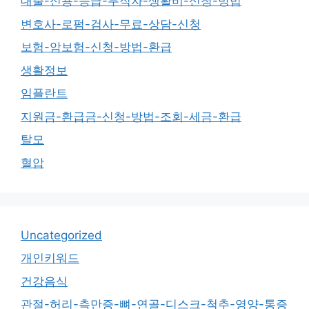
대출-신용-등급-무직자-생활비-신청-방법
변호사-로펌-검사-무료-상담-신청
보험-암보험-신청-방법-환급
생활정보
임플란트
지원금-환급금-신청-방법-조회-세금-환급
탈모
혈압
Uncategorized
개인키워드
건강음식
관절-허리-측만증-뼈-연골-디스크-척추-영양-통증