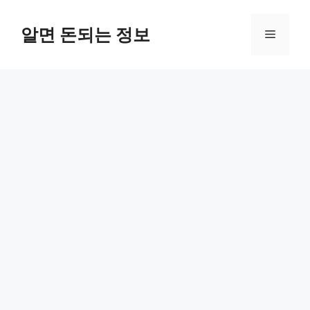
컨
텐
알면 돈되는 정보
메
츠
로
뉴
건
너
뛰
기