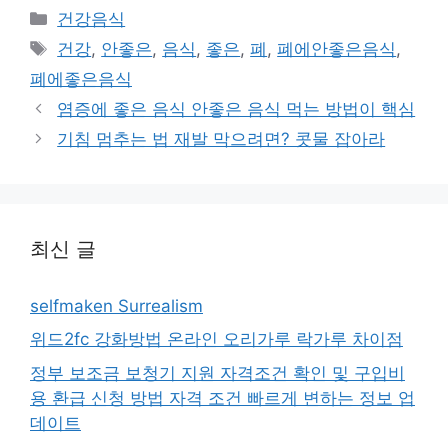
카
건강음식
테
태
건강
,
안좋은
,
음식
,
좋은
,
폐
,
폐에안좋은음식
,
고
그
폐에좋은음식
리
염증에 좋은 음식 안좋은 음식 먹는 방법이 핵심
기침 멈추는 법 재발 막으려면? 콧물 잡아라
최신 글
selfmaken Surrealism
위드2fc 강화방법 온라인 오리가루 락가루 차이점
정부 보조금 보청기 지원 자격조건 확인 및 구입비
용 환급 신청 방법 자격 조건 빠르게 변하는 정보 업
데이트