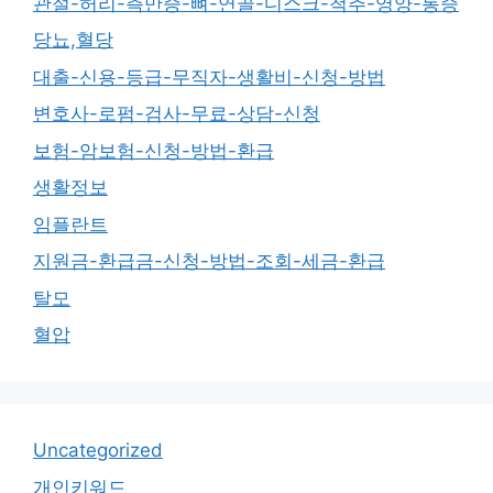
관절-허리-측만증-뼈-연골-디스크-척추-영양-통증
당뇨,혈당
대출-신용-등급-무직자-생활비-신청-방법
변호사-로펌-검사-무료-상담-신청
보험-암보험-신청-방법-환급
생활정보
임플란트
지원금-환급금-신청-방법-조회-세금-환급
탈모
혈압
Uncategorized
개인키워드