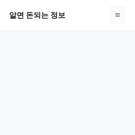
컨
텐
알면 돈되는 정보
메
츠
로
뉴
건
너
뛰
기