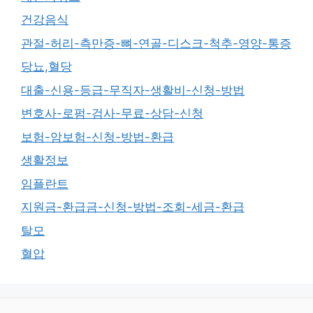
건강음식
관절-허리-측만증-뼈-연골-디스크-척추-영양-통증
당뇨,혈당
대출-신용-등급-무직자-생활비-신청-방법
변호사-로펌-검사-무료-상담-신청
보험-암보험-신청-방법-환급
생활정보
임플란트
지원금-환급금-신청-방법-조회-세금-환급
탈모
혈압