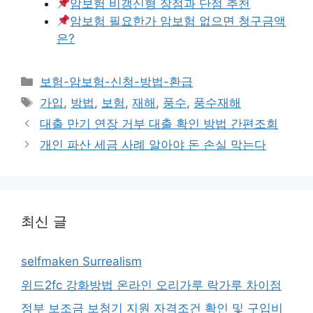
암보험 비갱신형 장점과 단점 추천
암보험 필요한가 암보험 없으면 청구금액
은?
카
보험-암보험-신청-방법-환급
테
태
가입
,
방법
,
보험
,
재해
,
풍수
,
풍수재해
고
그
대출 만기 연장 거부 대출 확인 방법 간편조회
리
개인 파산 세금 사례 알아야 돈 손실 막는다
최신 글
selfmaken Surrealism
위드2fc 강화방법 온라인 오리가루 락가루 차이점
정부 보조금 보청기 지원 자격조건 확인 및 구입비