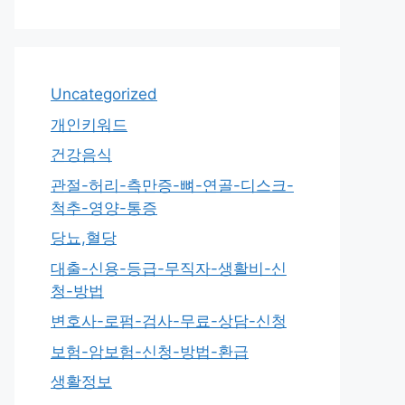
Uncategorized
개인키워드
건강음식
관절-허리-측만증-뼈-연골-디스크-
척추-영양-통증
당뇨,혈당
대출-신용-등급-무직자-생활비-신
청-방법
변호사-로펌-검사-무료-상담-신청
보험-암보험-신청-방법-환급
생활정보