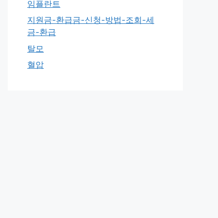
임플란트
지원금-환급금-신청-방법-조회-세
금-환급
탈모
혈압