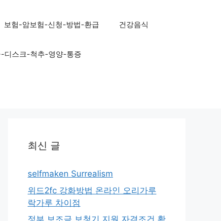
보험-암보험-신청-방법-환급
건강음식
골-디스크-척추-영양-통증
최신 글
selfmaken Surrealism
위드2fc 강화방법 온라인 오리가루
락가루 차이점
정부 보조금 보청기 지원 자격조건 확