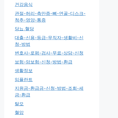
건강음식
관절-허리-측만증-뼈-연골-디스크-
척추-영양-통증
당뇨,혈당
대출-신용-등급-무직자-생활비-신
청-방법
변호사-로펌-검사-무료-상담-신청
보험-암보험-신청-방법-환급
생활정보
임플란트
지원금-환급금-신청-방법-조회-세
금-환급
탈모
혈압