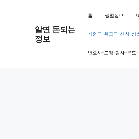
컨
텐
홈
생활정보
U
츠
로
알면 돈되는
지원금-환급금-신청-방
건
정보
너
뛰
변호사-로펌-검사-무료
기