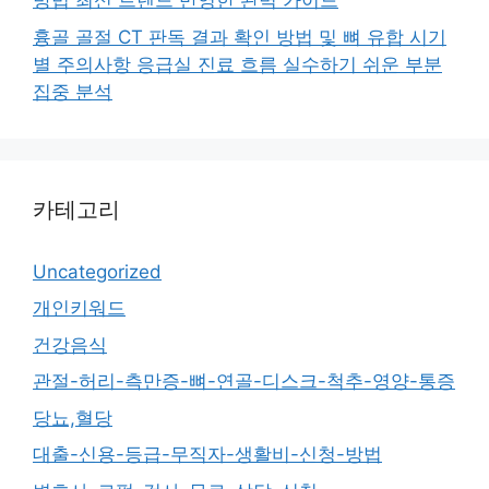
방법 최신 트렌드 반영한 완벽 가이드
흉골 골절 CT 판독 결과 확인 방법 및 뼈 유합 시기
별 주의사항 응급실 진료 흐름 실수하기 쉬운 부분
집중 분석
카테고리
Uncategorized
개인키워드
건강음식
관절-허리-측만증-뼈-연골-디스크-척추-영양-통증
당뇨,혈당
대출-신용-등급-무직자-생활비-신청-방법