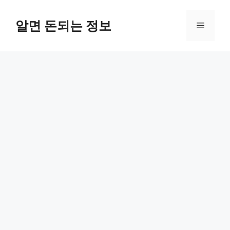
컨
텐
알면 돈되는 정보
메
츠
로
뉴
건
너
뛰
기