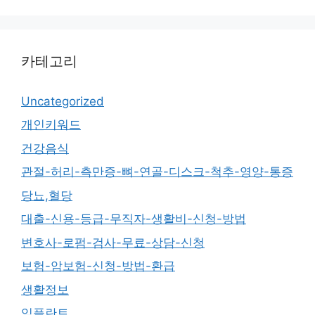
카테고리
Uncategorized
개인키워드
건강음식
관절-허리-측만증-뼈-연골-디스크-척추-영양-통증
당뇨,혈당
대출-신용-등급-무직자-생활비-신청-방법
변호사-로펌-검사-무료-상담-신청
보험-암보험-신청-방법-환급
생활정보
임플란트