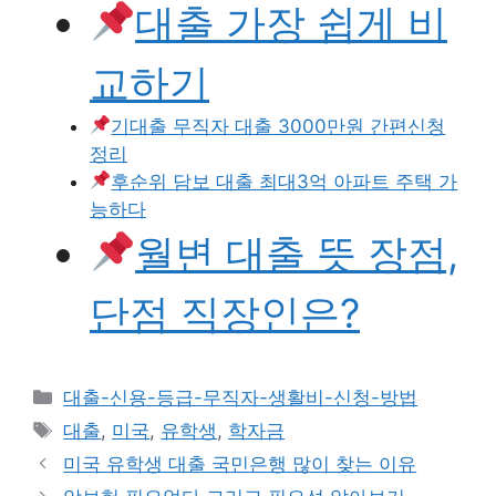
대출 가장 쉽게 비
교하기
기대출 무직자 대출 3000만원 간편신청
정리
후순위 담보 대출 최대3억 아파트 주택 가
능하다
월변 대출 뜻 장점,
단점 직장인은?
카
대출-신용-등급-무직자-생활비-신청-방법
테
태
대출
,
미국
,
유학생
,
학자금
고
그
미국 유학생 대출 국민은행 많이 찾는 이유
리