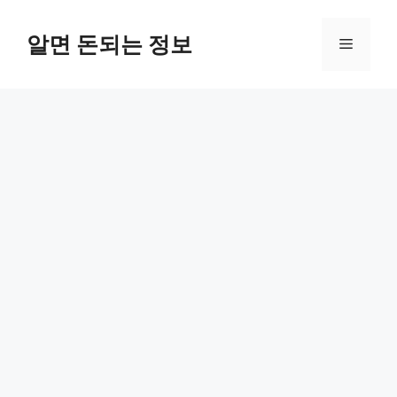
컨
텐
알면 돈되는 정보
메
츠
로
뉴
건
너
뛰
기