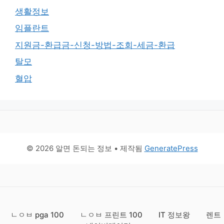
생활정보
임플란트
지원금-환급금-신청-방법-조회-세금-환급
탈모
혈압
© 2026 알면 돈되는 정보
• 제작됨
GeneratePress
ㄴㅇㅂ pga 100
ㄴㅇㅂ 프린트 100
IT 정보왕
렌트