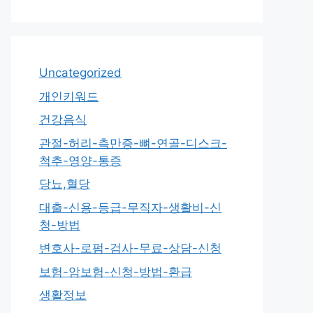
Uncategorized
개인키워드
건강음식
관절-허리-측만증-뼈-연골-디스크-
척추-영양-통증
당뇨,혈당
대출-신용-등급-무직자-생활비-신
청-방법
변호사-로펌-검사-무료-상담-신청
보험-암보험-신청-방법-환급
생활정보