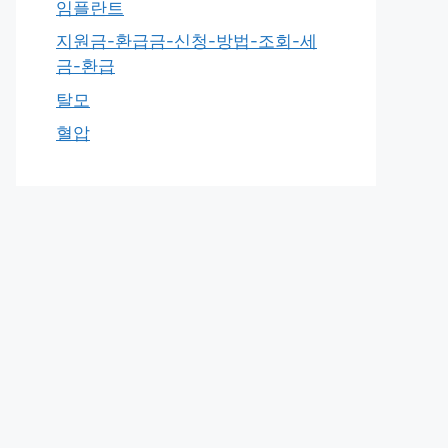
임플란트
지원금-환급금-신청-방법-조회-세
금-환급
탈모
혈압