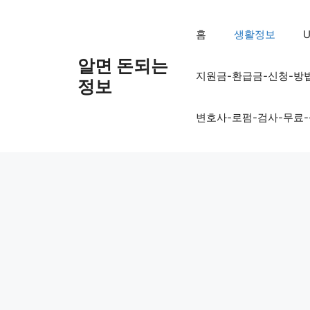
컨
텐
홈
생활정보
U
츠
로
알면 돈되는
지원금-환급금-신청-방
건
정보
너
뛰
변호사-로펌-검사-무료
기