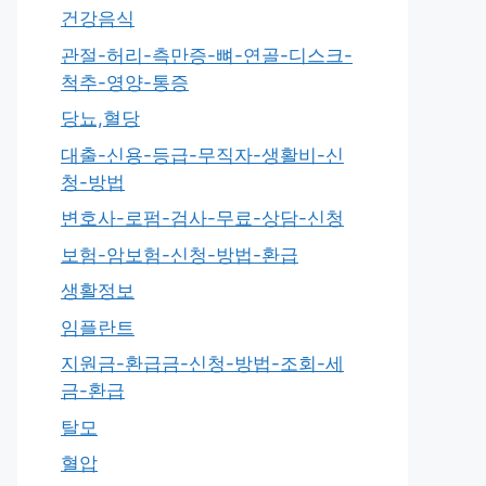
건강음식
관절-허리-측만증-뼈-연골-디스크-
척추-영양-통증
당뇨,혈당
대출-신용-등급-무직자-생활비-신
청-방법
변호사-로펌-검사-무료-상담-신청
보험-암보험-신청-방법-환급
생활정보
임플란트
지원금-환급금-신청-방법-조회-세
금-환급
탈모
혈압