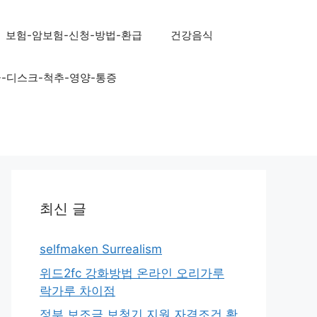
보험-암보험-신청-방법-환급
건강음식
골-디스크-척추-영양-통증
최신 글
selfmaken Surrealism
위드2fc 강화방법 온라인 오리가루
락가루 차이점
정부 보조금 보청기 지원 자격조건 확