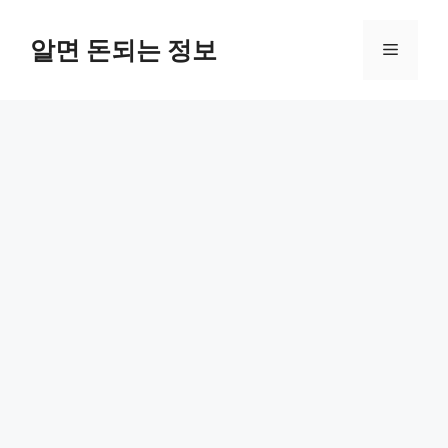
컨
텐
알면 돈되는 정보
메
츠
로
뉴
건
너
뛰
기