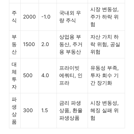
시장 변동성,
주
국내외 우
2000
-1.0
주가 하락 위
식
량 주식
험
부
상업용 부
자산 가치 하
동
1500
2.0
동산, 주거
락 위험, 공실
산
용 부동산
위험
대
프라이빗
유동성 부족,
체
500
4.0
에쿼티, 인
투자 회수 기
투
프라
간 장기화
자
파
금리 파생
시장 변동성,
생
300
1.5
상품, 환율
헤징 실패 위
상
파생상품
험
품