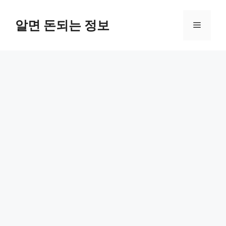
컨
텐
알면 돈되는 정보
메
츠
로
뉴
건
너
뛰
기