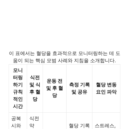
이 표에서는 혈당을 효과적으로 모니터링하는 데 도
움이 되는 핵심 모범 사례와 지침을 소개합니다.
모니
터링
식전
운동 전
하기
및 식
측정 기록
혈당 변동
및 후 혈
규칙
후 혈
및 공유
요인 파악
당
적인
당
시간
공복
식전
시와
약
혈당 기록
스트레스,