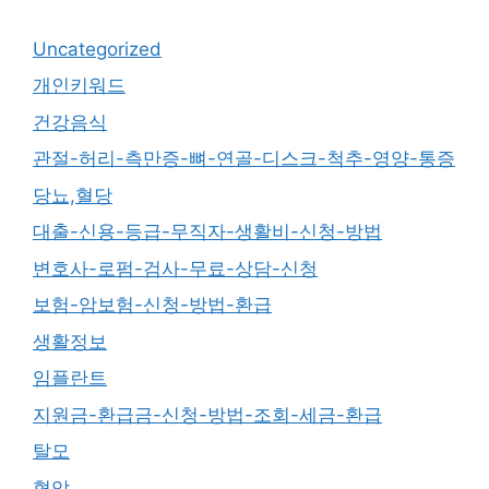
Uncategorized
개인키워드
건강음식
관절-허리-측만증-뼈-연골-디스크-척추-영양-통증
당뇨,혈당
대출-신용-등급-무직자-생활비-신청-방법
변호사-로펌-검사-무료-상담-신청
보험-암보험-신청-방법-환급
생활정보
임플란트
지원금-환급금-신청-방법-조회-세금-환급
탈모
혈압