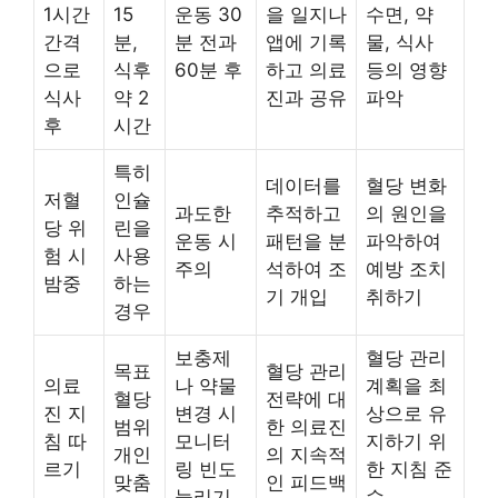
1시간
15
운동 30
을 일지나
수면, 약
간격
분,
분 전과
앱에 기록
물, 식사
으로
식후
60분 후
하고 의료
등의 영향
식사
약 2
진과 공유
파악
후
시간
특히
데이터를
혈당 변화
저혈
인슐
과도한
추적하고
의 원인을
당 위
린을
운동 시
패턴을 분
파악하여
험 시
사용
주의
석하여 조
예방 조치
밤중
하는
기 개입
취하기
경우
보충제
혈당 관리
목표
혈당 관리
의료
나 약물
계획을 최
혈당
전략에 대
진 지
변경 시
상으로 유
범위
한 의료진
침 따
모니터
지하기 위
개인
의 지속적
르기
링 빈도
한 지침 준
맞춤
인 피드백
늘리기
수