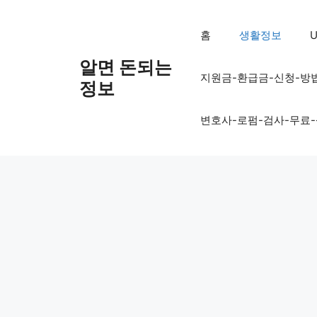
컨
텐
홈
생활정보
U
츠
로
알면 돈되는
지원금-환급금-신청-방
건
정보
너
뛰
변호사-로펌-검사-무료
기