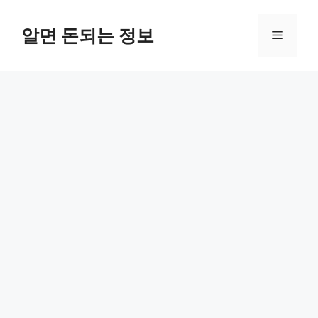
컨
텐
알면 돈되는 정보
메
츠
로
뉴
건
너
뛰
기