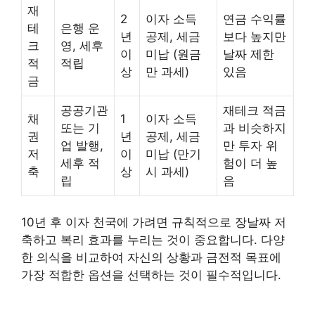
재
2
이자 소득
연금 수익률
테
은행 운
년
공제, 세금
보다 높지만
크
영, 세후
이
미납 (원금
날짜 제한
적
적립
상
만 과세)
있음
금
공공기관
재테크 적금
채
1
이자 소득
또는 기
과 비슷하지
권
년
공제, 세금
업 발행,
만 투자 위
저
이
미납 (만기
세후 적
험이 더 높
축
상
시 과세)
립
음
10년 후 이자 천국에 가려면 규칙적으로 장날짜 저
축하고 복리 효과를 누리는 것이 중요합니다. 다양
한 의식을 비교하여 자신의 상황과 금전적 목표에
가장 적합한 옵션을 선택하는 것이 필수적입니다.