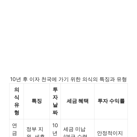
10년 후 이자 천국에 가기 위한 의식의 특징과 유형
의
투
식
자
특징
세금 혜택
투자 수익률
유
날
형
짜
연
10
정부 지
세금 미납
금
년
안정적이지
원, 세후
(연금 수령