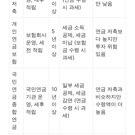
저
이
만 낮음
적립
시 과세)
축
상
개
세금 소득
인
5
연금 저축보
보험회사
공제, 세금
연
년
다 높지만
운영, 세
미납 (보험
금
이
투자 위험
전 적립
금 수령 시
보
상
있음
과세)
험
국
민
일부 세금
연
국민연금
10
연금 저축과
공제, 세금
금
기관 운
년
비슷하지만
감면 (연금
종
영, 세후
이
수령액이 더
수령 시 과
합
적립
상
높음
세)
연
금