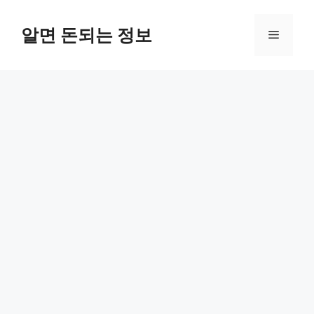
컨
텐
알면 돈되는 정보
메
츠
로
뉴
건
너
뛰
기