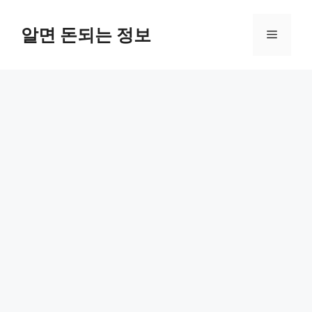
컨
텐
알면 돈되는 정보
메
츠
로
뉴
건
너
뛰
기