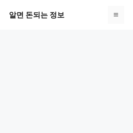
컨
텐
알면 돈되는 정보
메
츠
로
뉴
건
너
뛰
기