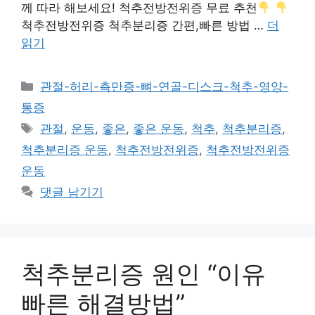
께 따라 해보세요! 척추전방전위증 무료 추천
척추전방전위증 척추분리증 간편,빠른 방법 …
더
읽기
카
관절-허리-측만증-뼈-연골-디스크-척추-영양-
테
통증
고
태
관절
,
운동
,
좋은
,
좋은 운동
,
척추
,
척추분리증
,
리
그
척추분리증 운동
,
척추전방전위증
,
척추전방전위증
운동
댓글 남기기
척추분리증 원인 “이유
빠른 해결방법”