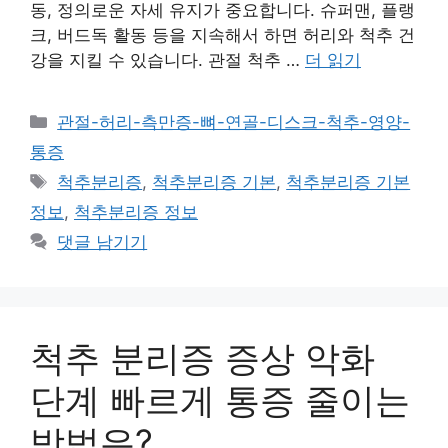
동, 정의로운 자세 유지가 중요합니다. 슈퍼맨, 플랭
크, 버드독 활동 등을 지속해서 하면 허리와 척추 건
강을 지킬 수 있습니다. 관절 척추 …
더 읽기
카
관절-허리-측만증-뼈-연골-디스크-척추-영양-
테
통증
고
태
척추분리증
,
척추분리증 기본
,
척추분리증 기본
리
그
정보
,
척추분리증 정보
댓글 남기기
척추 분리증 증상 악화
단계 빠르게 통증 줄이는
방법은?