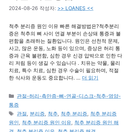
2024-08-26
작성자:
>> LOANES <<
척추 분리증 원인 이유 빠른 해결방법은?척추분리
증은 척추의 뼈 사이 연결 부분이 손상돼 통증과 불
편함을 초래하는 질환입니다. 원인은 선천적 문제,
사고, 많은 운동, 노화 등이 있으며, 증상은 허리 통
증과 근육 불편함, 심한 경우 신경 압박으로 인한 다
리 저림 등이 생길 수 있습니다 . 치유는 약물, 물리
치료, 특수 치료, 심한 경우 수술이 필요하며, 적절
한 식사와 운동도 중요합니다. …
더 읽기
카
관절-허리-측만증-뼈-연골-디스크-척추-영양-
테
통증
고
태
관절
,
분리증
,
척추
,
척추 분리증
,
척추 분리증
리
그
원인
,
척추 분리증 원인 이유
,
척추 분리증 원인 해
결
,
척추 분리증 이유
,
척추 분리증 해결