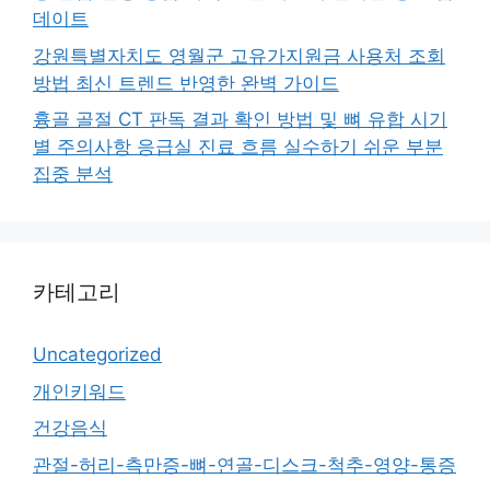
데이트
강원특별자치도 영월군 고유가지원금 사용처 조회
방법 최신 트렌드 반영한 완벽 가이드
흉골 골절 CT 판독 결과 확인 방법 및 뼈 유합 시기
별 주의사항 응급실 진료 흐름 실수하기 쉬운 부분
집중 분석
카테고리
Uncategorized
개인키워드
건강음식
관절-허리-측만증-뼈-연골-디스크-척추-영양-통증