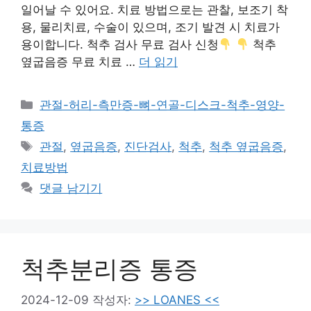
일어날 수 있어요. 치료 방법으로는 관찰, 보조기 착
용, 물리치료, 수술이 있으며, 조기 발견 시 치료가
용이합니다. 척추 검사 무료 검사 신청
척추
옆굽음증 무료 치료 …
더 읽기
카
관절-허리-측만증-뼈-연골-디스크-척추-영양-
테
통증
고
태
관절
,
옆굽음증
,
진단검사
,
척추
,
척추 옆굽음증
,
리
그
치료방법
댓글 남기기
척추분리증 통증
2024-12-09
작성자:
>> LOANES <<