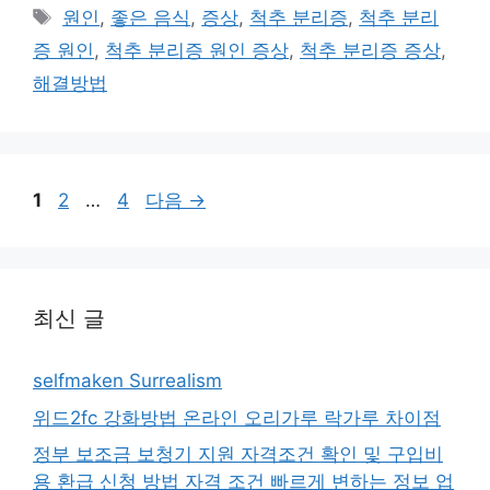
고
태
원인
,
좋은 음식
,
증상
,
척추 분리증
,
척추 분리
리
그
증 원인
,
척추 분리증 원인 증상
,
척추 분리증 증상
,
해결방법
페
페
페
1
2
…
4
다음
→
이
이
이
지
지
지
최신 글
selfmaken Surrealism
위드2fc 강화방법 온라인 오리가루 락가루 차이점
정부 보조금 보청기 지원 자격조건 확인 및 구입비
용 환급 신청 방법 자격 조건 빠르게 변하는 정보 업