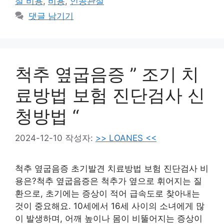
절 비용
,
비용
,
인공관절
댓글 남기기
척추 옆굽음증 ” 조기 치
료방법 보험 진단검사 신
청방법 “
2024-12-10
작성자:
>> LOANES <<
척추 옆굽음증 초기발견 치료방법 보험 진단검사 비
용은?척추 옆굽음증은 척추가 옆으로 휘어지는 질
환으로, 초기에는 증상이 적어 급속도로 찾아내는
것이 중요해요. 10세에서 16세 사이의 소녀에게 많
이 발생하며, 어깨 높이나 몸이 비뚤어지는 증상이