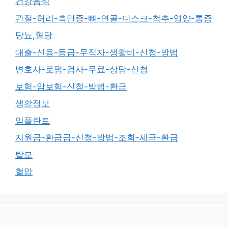
건강음식
관절-허리-측만증-뼈-연골-디스크-척추-영양-통증
당뇨,혈당
대출-신용-등급-무직자-생활비-신청-방법
변호사-로펌-검사-무료-상담-신청
보험-암보험-신청-방법-환급
생활정보
임플란트
지원금-환급금-신청-방법-조회-세금-환급
탈모
혈압