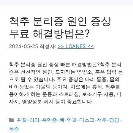
척추 분리증 원인 증상
무료 해결방법은?
2024-05-25
작성자:
>> LOANES <<
척추 분리증 원인 증상 빠른 해결방법은?척추 분리
증은 선천적인 원인, 모자라는 영양소, 혹은 압력 등
으로 될 수 있습니다. 주요 증상은 다리 통증, 몸의
비이상없는 기울임 등이며, 치료에는 휴식, 척추를
용이하게 하는 운동과 스트레칭, 보조기구 사용, 마
사지, 영양성분 제시 등이 중요합니다.
카
관절-허리-측만증-뼈-연골-디스크-척추-영양-
테
통증