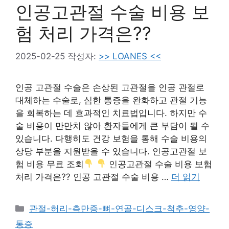
인공고관절 수술 비용 보
험 처리 가격은??
2025-02-25
작성자:
>> LOANES <<
인공 고관절 수술은 손상된 고관절을 인공 관절로
대체하는 수술로, 심한 통증을 완화하고 관절 기능
을 회복하는 데 효과적인 치료법입니다. 하지만 수
술 비용이 만만치 않아 환자들에게 큰 부담이 될 수
있습니다. 다행히도 건강 보험을 통해 수술 비용의
상당 부분을 지원받을 수 있습니다. 인공고관절 보
험 비용 무료 조회
인공고관절 수술 비용 보험
처리 가격은?? 인공 고관절 수술 비용 …
더 읽기
카
관절-허리-측만증-뼈-연골-디스크-척추-영양-
테
통증