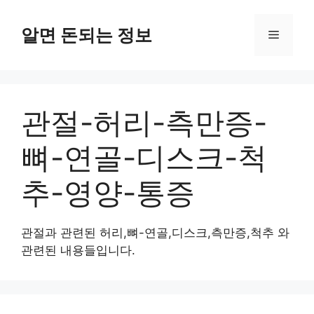
컨
텐
알면 돈되는 정보
메
츠
로
뉴
건
너
관절-허리-측만증-
뛰
기
뼈-연골-디스크-척
추-영양-통증
관절과 관련된 허리,뼈-연골,디스크,측만증,척추 와
관련된 내용들입니다.