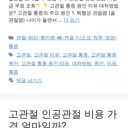
금 무료 조회
고관절 통증 원인 이유 대처방법
은? 고관절 통증의 주요 원인 1. 퇴행성 관절염 (골
관절염) 나이가 들면서 …
더 읽기
카
관절-허리-측만증-뼈-연골-디스크-척추-영양-
테
통증
고
태
고관절
,
고관절 이유
,
고관절 통증
,
고관절 통증
리
그
원인
,
고관절 통증 원인 이유
,
대처방법
,
원인
,
이유
,
통증
댓글 남기기
고관절 인공관절 비용 가
격 얼마일까?