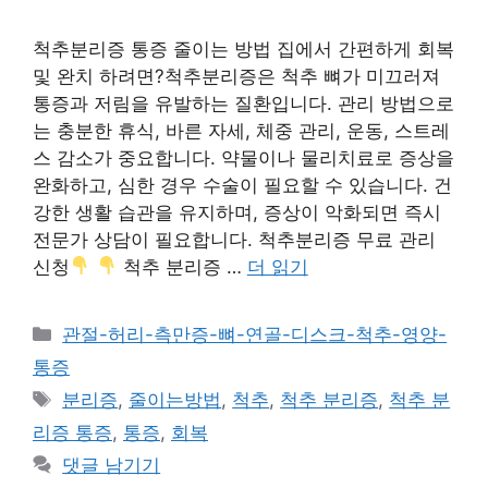
척추분리증 통증 줄이는 방법 집에서 간편하게 회복
및 완치 하려면?척추분리증은 척추 뼈가 미끄러져
통증과 저림을 유발하는 질환입니다. 관리 방법으로
는 충분한 휴식, 바른 자세, 체중 관리, 운동, 스트레
스 감소가 중요합니다. 약물이나 물리치료로 증상을
완화하고, 심한 경우 수술이 필요할 수 있습니다. 건
강한 생활 습관을 유지하며, 증상이 악화되면 즉시
전문가 상담이 필요합니다. 척추분리증 무료 관리
신청
척추 분리증 …
더 읽기
카
관절-허리-측만증-뼈-연골-디스크-척추-영양-
테
통증
고
태
분리증
,
줄이는방법
,
척추
,
척추 분리증
,
척추 분
리
그
리증 통증
,
통증
,
회복
댓글 남기기