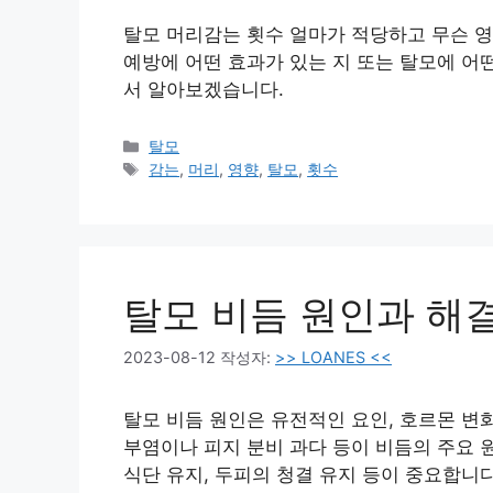
탈모 머리감는 횟수 얼마가 적당하고 무슨 영
예방에 어떤 효과가 있는 지 또는 탈모에 어
서 알아보겠습니다.
카
탈모
테
태
감는
,
머리
,
영향
,
탈모
,
횟수
고
그
리
탈모 비듬 원인과 해
2023-08-12
작성자:
>> LOANES <<
탈모 비듬 원인은 유전적인 요인, 호르몬 변
부염이나 피지 분비 과다 등이 비듬의 주요 
식단 유지, 두피의 청결 유지 등이 중요합니다