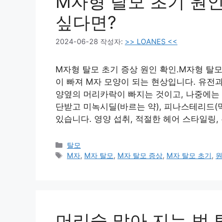
M자형 탈모 초기 원인
싶다면?
2024-06-28
작성자:
>> LOANES <<
M자형 탈모 초기 증상 원인 확인.M자형 탈
이 빠져 M자 모양이 되는 현상입니다. 유전과
양옆의 머리카락이 빠지는 것이고, 나중에는 
단받고 미녹시딜(바르는 약), 피나스테리드(먹
있습니다. 영양 섭취, 적절한 헤어 스타일링,
카
탈모
테
태
M자
,
M자 탈모
,
M자 탈모 증상
,
M자 탈모 초기
,
고
그
리
머리숱 많아 지는 법 