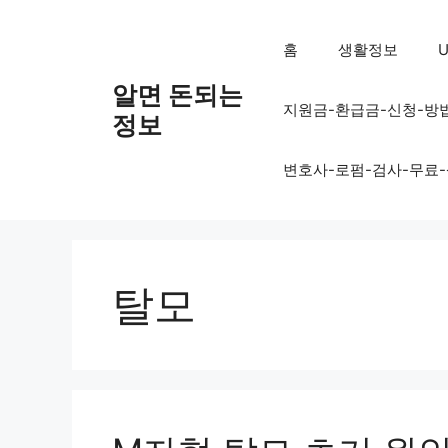
컨
텐
홈
생활정보
U
츠
로
알면 돈되는
지원금-환급금-신청-방
건
정보
너
뛰
변호사-로펌-검사-무료
기
탈모