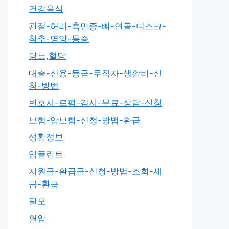
건강음식
관절-허리-측만증-뼈-연골-디스크-
척추-영양-통증
당뇨,혈당
대출-신용-등급-무직자-생활비-신
청-방법
변호사-로펌-검사-무료-상담-신청
보험-암보험-신청-방법-환급
생활정보
임플란트
지원금-환급금-신청-방법-조회-세
금-환급
탈모
혈압