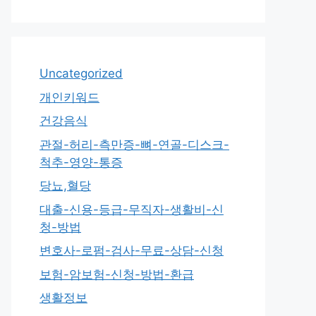
Uncategorized
개인키워드
건강음식
관절-허리-측만증-뼈-연골-디스크-
척추-영양-통증
당뇨,혈당
대출-신용-등급-무직자-생활비-신
청-방법
변호사-로펌-검사-무료-상담-신청
보험-암보험-신청-방법-환급
생활정보