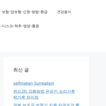
보험-암보험-신청-방법-환급
건강음식
골-디스크-척추-영양-통증
최신 글
selfmaken Surrealism
위드2fc 강화방법 온라인 오리가루
락가루 차이점
정부 보조금 보청기 지원 자격조건 확