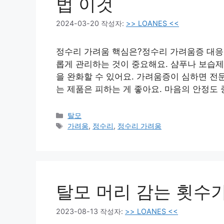
법 이것
2024-03-20
작성자:
>> LOANES <<
정수리 가려움 핵심은?정수리 가려움증 대응
롭게 관리하는 것이 중요해요. 샴푸나 보습제
을 완화할 수 있어요. 가려움증이 심하면 전
는 제품은 피하는 게 좋아요. 마음의 안정도
카
탈모
테
태
가려움
,
정수리
,
정수리 가려움
고
그
리
탈모 머리 감는 횟수
2023-08-13
작성자:
>> LOANES <<