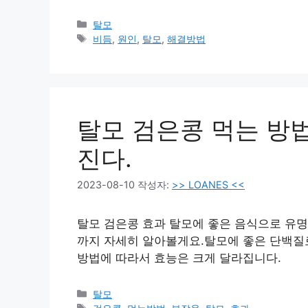
카
탈모
테
태
비듬
,
원인
,
탈모
,
해결방법
고
그
리
탈모 검은콩 먹는 방
진다.
2023-08-10
작성자:
>> LOANES <<
탈모 검은콩 효과 탈모에 좋은 음식으로 유명
까지 자세히 알아볼게요.탈모에 좋은 단백질로
방법에 따라서 효능은 크게 달라집니다.
카
탈모
테
태