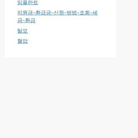
임플란트
지원금-환급금-신청-방법-조회-세
금-환급
탈모
혈압