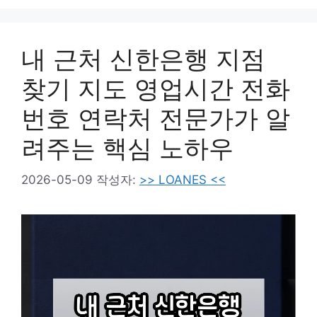
리
내 근처 신한은행 지점
찾기 지도 영업시간 전화
번호 연락처 전문가가 알
려주는 핵심 노하우
2026-05-09
작성자:
>> LOANES <<