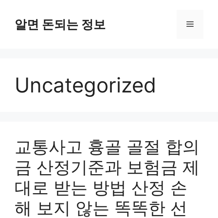
컨
텐
알면 돈되는 정보
메
츠
로
뉴
건
너
Uncategorized
뛰
기
교통사고 흉골 골절 합의
금 산정기준과 보험금 제
대로 받는 방법 산정 손
해 보지 않는 똑똑한 선