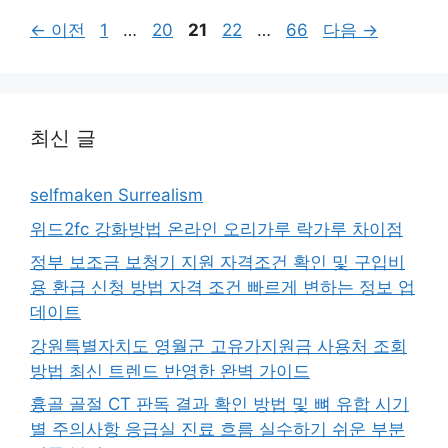
페
페
페
페
페
←
이전
1
…
20
21
22
…
66
다음
→
이
이
이
이
이
지
지
지
지
지
최신 글
selfmaken Surrealism
위드2fc 강화방법 온라인 오리가루 락가루 차이점
정부 보조금 보청기 지원 자격조건 확인 및 구입비
용 환급 신청 방법 자격 조건 빠르게 변하는 정보 업
데이트
강원특별자치도 영월군 고유가지원금 사용처 조회
방법 최신 트렌드 반영한 완벽 가이드
흉골 골절 CT 판독 결과 확인 방법 및 뼈 유합 시기
별 주의사항 응급실 진료 흐름 실수하기 쉬운 부분