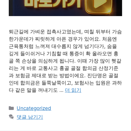
퇴근길에 가벼운 접촉사고였는데, 며칠 뒤부터 가슴
한가운데가 찌릿하게 아픈 경우가 있어요. 처음엔
근육통처럼 느껴져 대수롭지 않게 넘기다가, 숨을
깊게 들이쉬거나 기침할 때 통증이 확 올라오면 흉
골 쪽 손상을 의심하게 됩니다. 이때 가장 많이 헷갈
리는 게 바로 교통사고 흉골 골절 합의금 산정기준
과 보험금 제대로 받는 방법이에요. 진단명은 골절
인데 합의금은 들쭉날쭉이고, 보험사는 입원은 과하
다 같은 말을 꺼내기도 …
더 읽기
카
Uncategorized
테
댓글 남기기
고
리