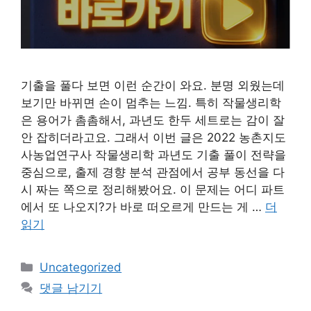
기출을 풀다 보면 이런 순간이 와요. 분명 외웠는데
보기만 바뀌면 손이 멈추는 느낌. 특히 작물생리학
은 용어가 촘촘해서, 과년도 한두 세트로는 감이 잘
안 잡히더라고요. 그래서 이번 글은 2022 농촌지도
사농업연구사 작물생리학 과년도 기출 풀이 전략을
중심으로, 출제 경향 분석 관점에서 공부 동선을 다
시 짜는 쪽으로 정리해봤어요. 이 문제는 어디 파트
에서 또 나오지?가 바로 떠오르게 만드는 게 …
더
읽기
카
Uncategorized
테
댓글 남기기
고