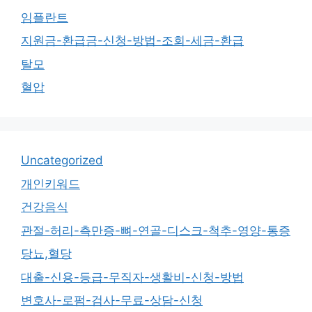
임플란트
지원금-환급금-신청-방법-조회-세금-환급
탈모
혈압
Uncategorized
개인키워드
건강음식
관절-허리-측만증-뼈-연골-디스크-척추-영양-통증
당뇨,혈당
대출-신용-등급-무직자-생활비-신청-방법
변호사-로펌-검사-무료-상담-신청