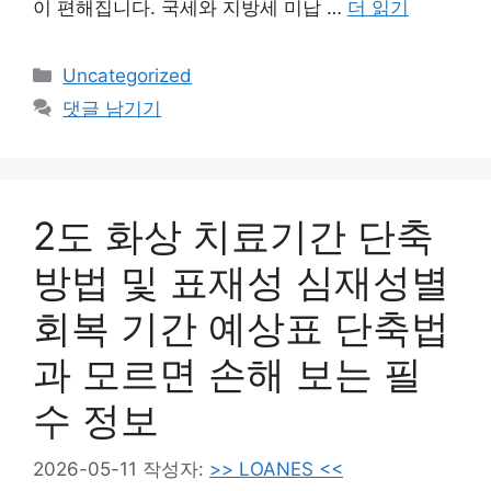
이 편해집니다. 국세와 지방세 미납 …
더 읽기
카
Uncategorized
테
댓글 남기기
고
리
2도 화상 치료기간 단축
방법 및 표재성 심재성별
회복 기간 예상표 단축법
과 모르면 손해 보는 필
수 정보
2026-05-11
작성자:
>> LOANES <<