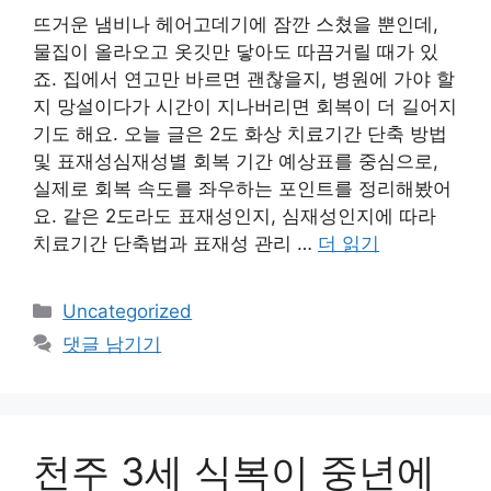
뜨거운 냄비나 헤어고데기에 잠깐 스쳤을 뿐인데,
물집이 올라오고 옷깃만 닿아도 따끔거릴 때가 있
죠. 집에서 연고만 바르면 괜찮을지, 병원에 가야 할
지 망설이다가 시간이 지나버리면 회복이 더 길어지
기도 해요. 오늘 글은 2도 화상 치료기간 단축 방법
및 표재성심재성별 회복 기간 예상표를 중심으로,
실제로 회복 속도를 좌우하는 포인트를 정리해봤어
요. 같은 2도라도 표재성인지, 심재성인지에 따라
치료기간 단축법과 표재성 관리 …
더 읽기
카
Uncategorized
테
댓글 남기기
고
리
천주 3세 식복이 중년에