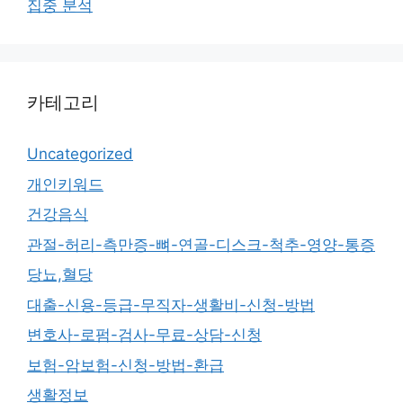
집중 분석
카테고리
Uncategorized
개인키워드
건강음식
관절-허리-측만증-뼈-연골-디스크-척추-영양-통증
당뇨,혈당
대출-신용-등급-무직자-생활비-신청-방법
변호사-로펌-검사-무료-상담-신청
보험-암보험-신청-방법-환급
생활정보