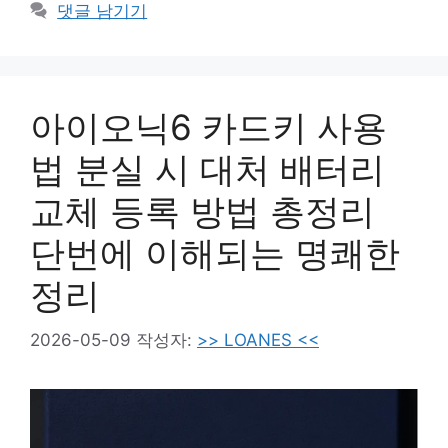
테
댓글 남기기
고
리
아이오닉6 카드키 사용
법 분실 시 대처 배터리
교체 등록 방법 총정리
단번에 이해되는 명쾌한
정리
2026-05-09
작성자:
>> LOANES <<