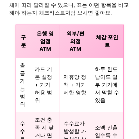
체에 따라 달라질 수 있으니, 표는 어떤 항목을 비교
해야 하는지 체크리스트처럼 보시면 좋아요.
은행 영
외부/편
구
체감 포인
업점
의점
분
트
ATM
ATM
출
카드 기
하루 한도
금
본 설정
제휴망 정
남아도 일
가
+ 기기
책 + 기기
부 기기에
능
허용 범
제한 영향
서 막힐 수
범
위
있음
위
조건 충
수
수수료가
족 시 낮
소액 인출
수
발생할 가
거나 면
일수록 수