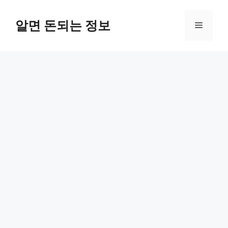
컨
텐
알면 돈되는 정보
메
츠
로
뉴
건
너
뛰
기