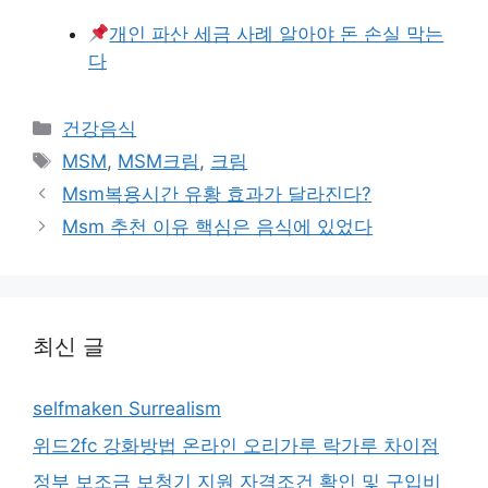
개인 파산 세금 사례 알아야 돈 손실 막는
다
카
건강음식
테
태
MSM
,
MSM크림
,
크림
고
그
Msm복용시간 유황 효과가 달라진다?
리
Msm 추천 이유 핵심은 음식에 있었다
최신 글
selfmaken Surrealism
위드2fc 강화방법 온라인 오리가루 락가루 차이점
정부 보조금 보청기 지원 자격조건 확인 및 구입비