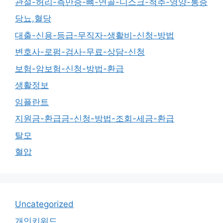
관절-허리-측만증-뼈-연골-디스크-척추-영양-통증
당뇨,혈당
대출-신용-등급-무직자-생활비-신청-방법
변호사-로펌-검사-무료-상담-신청
보험-암보험-신청-방법-환급
생활정보
임플란트
지원금-환급금-신청-방법-조회-세금-환급
탈모
혈압
Uncategorized
개인키워드