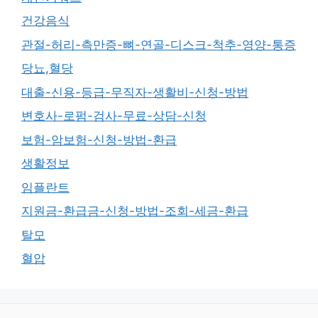
건강음식
관절-허리-측만증-뼈-연골-디스크-척추-영양-통증
당뇨,혈당
대출-신용-등급-무직자-생활비-신청-방법
변호사-로펌-검사-무료-상담-신청
보험-암보험-신청-방법-환급
생활정보
임플란트
지원금-환급금-신청-방법-조회-세금-환급
탈모
혈압