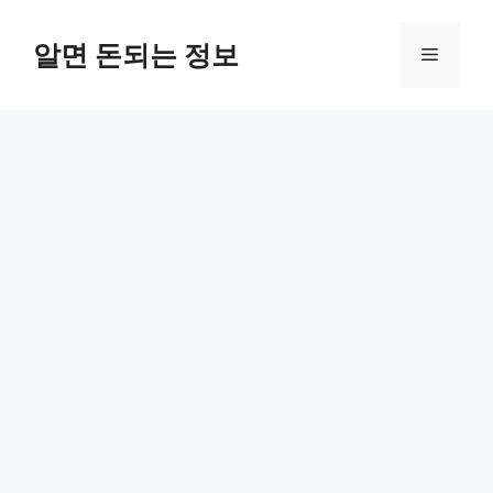
컨
텐
알면 돈되는 정보
메
츠
로
뉴
건
너
뛰
기