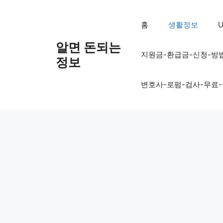
컨
텐
홈
생활정보
U
츠
로
알면 돈되는
지원금-환급금-신청-방
건
정보
너
뛰
변호사-로펌-검사-무료
기