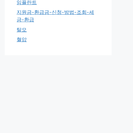
임플란트
지원금-환급금-신청-방법-조회-세
금-환급
탈모
혈압