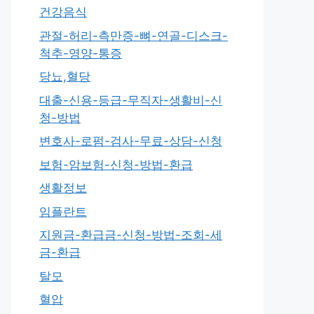
건강음식
관절-허리-측만증-뼈-연골-디스크-
척추-영양-통증
당뇨,혈당
대출-신용-등급-무직자-생활비-신
청-방법
변호사-로펌-검사-무료-상담-신청
보험-암보험-신청-방법-환급
생활정보
임플란트
지원금-환급금-신청-방법-조회-세
금-환급
탈모
혈압