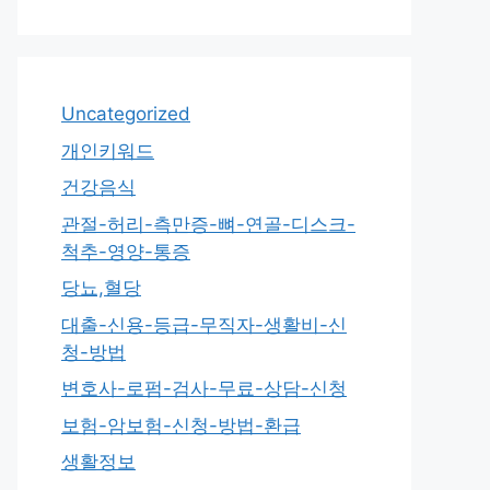
Uncategorized
개인키워드
건강음식
관절-허리-측만증-뼈-연골-디스크-
척추-영양-통증
당뇨,혈당
대출-신용-등급-무직자-생활비-신
청-방법
변호사-로펌-검사-무료-상담-신청
보험-암보험-신청-방법-환급
생활정보