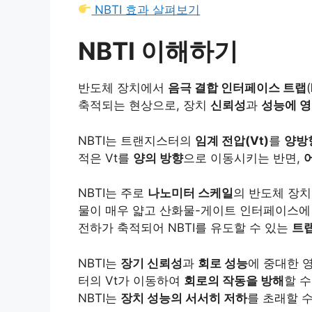
NBTI 효과 살펴보기
NBTI 이해하기
반도체 장치에서
음극 결합 인터페이스 트랩
(
축적되는 현상으로, 장치
신뢰성
과
성능에 
NBTI는 트랜지스터의
임계 전압(Vt)
를
양방
적은 Vt를
양의 방향
으로 이동시키는 반면,
NBTI는 주로
나노미터 스케일
의 반도체 장치
물이 매우 얇고 산화물-게이트 인터페이스에
전하가 축적되어 NBTI를 유도할 수 있는
트
NBTI는
장기 신뢰성
과
회로 성능
에 중대한 
터의 Vt가 이동하여
회로의 작동을 방해
할 
NBTI는
장치 성능의 서서히 저하
를 초래할 