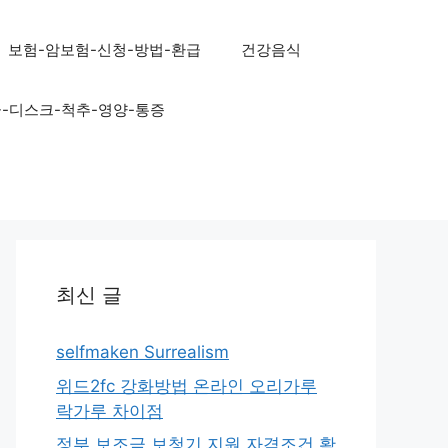
보험-암보험-신청-방법-환급
건강음식
골-디스크-척추-영양-통증
최신 글
selfmaken Surrealism
위드2fc 강화방법 온라인 오리가루
락가루 차이점
정부 보조금 보청기 지원 자격조건 확