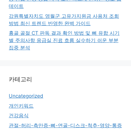
데이트
강원특별자치도 영월군 고유가지원금 사용처 조회
방법 최신 트렌드 반영한 완벽 가이드
흉골 골절 CT 판독 결과 확인 방법 및 뼈 유합 시기
별 주의사항 응급실 진료 흐름 실수하기 쉬운 부분
집중 분석
카테고리
Uncategorized
개인키워드
건강음식
관절-허리-측만증-뼈-연골-디스크-척추-영양-통증