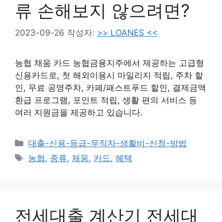
류 손해보지 않으려면?
2023-09-26
작성자:
>> LOANES <<
농협 채움 카드 농협금융지주에서 제공하는 고급형
신용카드로, 첫 해외이용시 마일리지 적립, 주차 할
인, 무료 공영주차, 카페/패스트푸드 할인, 결제금액
환급 프로그램, 포인트 적립, 생활 편의 서비스 등
여러 지원금을 제공하고 있습니다.
카
대출-신용-등급-무직자-생활비-신청-방법
테
태
농협
,
종류
,
채움
,
카드
,
혜택
고
그
리
전세대출 계산기 전세대