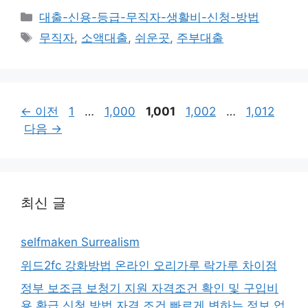
카
대출-신용-등급-무직자-생활비-신청-방법
테
태
무직자
,
소액대출
,
쉬운곳
,
주부대출
고
그
리
페
페
페
페
페
←
이전
1
…
1,000
1,001
1,002
…
1,012
이
이
이
이
이
다음
→
지
지
지
지
지
최신 글
selfmaken Surrealism
위드2fc 강화방법 온라인 오리가루 락가루 차이점
정부 보조금 보청기 지원 자격조건 확인 및 구입비
용 환급 신청 방법 자격 조건 빠르게 변하는 정보 업