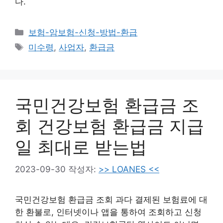
다.
카
보험-암보험-신청-방법-환급
테
태
미수령
,
사업자
,
환급금
고
그
리
국민건강보험 환급금 조
회 건강보험 환급금 지급
일 최대로 받는법
2023-09-30
작성자:
>> LOANES <<
국민건강보험 환급금 조회 과다 결제된 보험료에 대
한 환불로, 인터넷이나 앱을 통하여 조회하고 신청