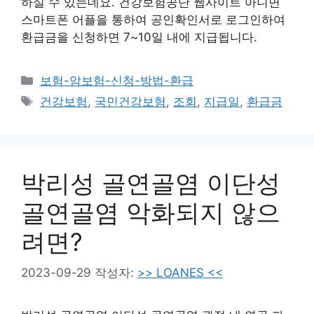
하실 수 있는데요. 건강보험공단 웹사이트 아니면
스마트폰 어플을 통하여 공인확인서로 로그인하여
환급금을 신청하면 7~10일 내에 지급됩니다.
카
보험-암보험-신청-방법-환급
테
태
건강보험
,
국민건강보험
,
조회
,
지급일
,
환급금
고
그
리
박리성 골연골염 이단성
골연골염 악화되지 않으
려면?
2023-09-29
작성자:
>> LOANES <<