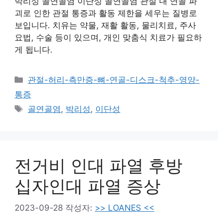
박리성 골연골염 이단성 골연골염 관절 내 연골 파
괴로 인한 관절 통증과 활동 제한을 세우는 질병로
보입니다. 치유는 약물, 재활 활동, 물리치료, 주사
요법, 수술 등이 있으며, 개인 맞춤식 치료가 필요하
게 됩니다.
카
관절-허리-측만증-뼈-연골-디스크-척추-영양-
테
통증
고
태
골연골염
,
박리성
,
이단성
리
그
전거비 인대 파열 후방
십자인대 파열 증상
2023-09-28
작성자:
>> LOANES <<