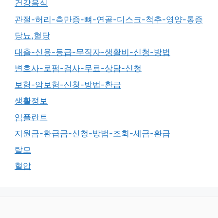
건강음식
관절-허리-측만증-뼈-연골-디스크-척추-영양-통증
당뇨,혈당
대출-신용-등급-무직자-생활비-신청-방법
변호사-로펌-검사-무료-상담-신청
보험-암보험-신청-방법-환급
생활정보
임플란트
지원금-환급금-신청-방법-조회-세금-환급
탈모
혈압