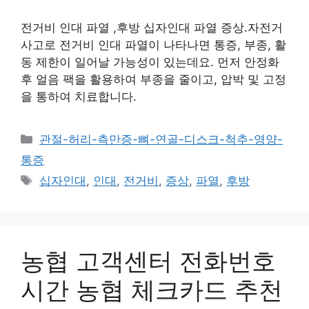
전거비 인대 파열 ,후방 십자인대 파열 증상.자전거
사고로 전거비 인대 파열이 나타나면 통증, 부종, 활
동 제한이 일어날 가능성이 있는데요. 먼저 안정화
후 얼음 팩을 활용하여 부종을 줄이고, 압박 및 고정
을 통하여 치료합니다.
카
관절-허리-측만증-뼈-연골-디스크-척추-영양-
테
통증
고
태
십자인대
,
인대
,
전거비
,
증상
,
파열
,
후방
리
그
농협 고객센터 전화번호
시간 농협 체크카드 추천