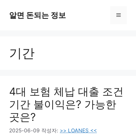
컨
텐
알면 돈되는 정보
메
츠
로
뉴
건
너
기간
뛰
기
4대 보험 체납 대출 조건
기간 불이익은? 가능한
곳은?
2025-06-09
작성자:
>> LOANES <<