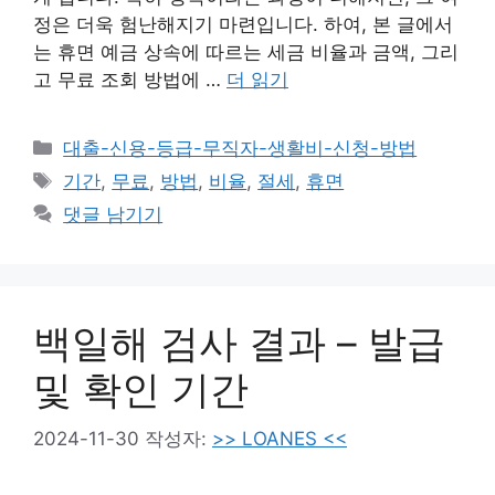
정은 더욱 험난해지기 마련입니다. 하여, 본 글에서
는 휴면 예금 상속에 따르는 세금 비율과 금액, 그리
고 무료 조회 방법에 …
더 읽기
카
대출-신용-등급-무직자-생활비-신청-방법
테
태
기간
,
무료
,
방법
,
비율
,
절세
,
휴면
고
그
댓글 남기기
리
백일해 검사 결과 – 발급
및 확인 기간
2024-11-30
작성자:
>> LOANES <<