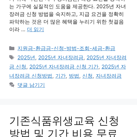
는 가구에 실질적인 도움을 제공한다. 2025년 자녀
장려금 신청 방법을 숙지하고, 지급 요건을 정확히
파악하는 것은 더 많은 혜택을 누리기 위한 첫걸음
이라 …
더 읽기
카
지원금-환급금-신청-방법-조회-세금-환급
테
태
2025년
,
2025년 자녀장려금
,
2025년 자녀장려
고
그
금 신청
,
2025년 자녀장려금 신청 기간
,
2025년 자
리
녀장려금 신청방법
,
기간
,
방법
,
신청
,
자녀장려금
댓글 남기기
기존식품위생교육 신청
방법 및 기간 비용 무료