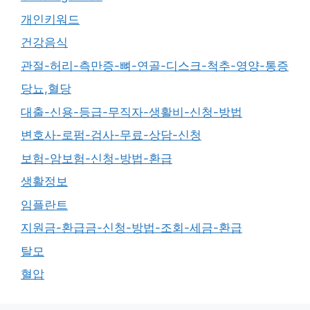
개인키워드
건강음식
관절-허리-측만증-뼈-연골-디스크-척추-영양-통증
당뇨,혈당
대출-신용-등급-무직자-생활비-신청-방법
변호사-로펌-검사-무료-상담-신청
보험-암보험-신청-방법-환급
생활정보
임플란트
지원금-환급금-신청-방법-조회-세금-환급
탈모
혈압