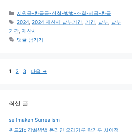
카
지원금-환급금-신청-방법-조회-세금-환급
테
태
2024
,
2024 재산세 납부기간
,
기간
,
납부
,
납부
고
그
기간
,
재산세
리
댓글 남기기
페
페
페
1
2
3
다음
→
이
이
이
지
지
지
최신 글
selfmaken Surrealism
위드2fc 강화방법 온라인 오리가루 락가루 차이점