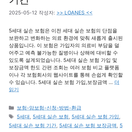
2025-05-12
작성자:
>> LOANES <<
5세대 실손 보험은 이전 세대 실손 보험의 단점을
보완하고 변화하는 의료 환경에 맞춰 새롭게 출시된
상품입니다. 이 보험은 가입자의 의료비 부담을 덜
어주고 예측 불가능한 질병이나 상해에 대비할 수
있도록 설계되었습니다. 5세대 실손 보험 가입 및
보장금액 한도 간편 조회는 여러 보험 비교 플랫폼
이나 각 보험회사의 웹사이트를 통해 손쉽게 확인할
수 있습니다. 5세대 실손 보험 가입,보장금액 …
더
읽기
카
보험-암보험-신청-방법-환급
테
태
5세대
,
5세대 실손 보험
,
5세대 실손 보험 가입
,
고
그
5세대 실손 보험 기간
,
5세대 실손 보험 보장금액
,
5
리