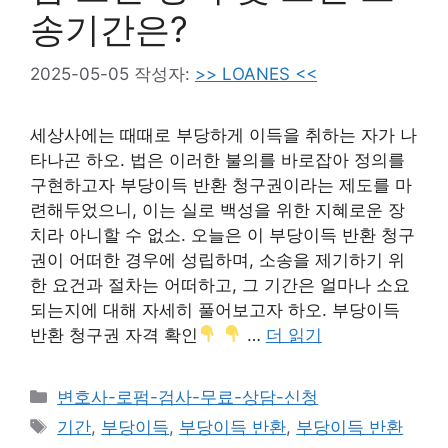
송기간은?
2025-05-05
작성자:
>> LOANES <<
세상사에는 때때로 부당하게 이득을 취하는 자가 나
타나곤 하오. 법은 이러한 불의를 바로잡아 정의를
구현하고자 부당이득 반환 청구권이라는 제도를 마
련해두었으니, 이는 실로 백성을 위한 지혜로운 장
치라 아니할 수 없소. 오늘은 이 부당이득 반환 청구
권이 어떠한 경우에 성립하며, 소송을 제기하기 위
한 요건과 절차는 어떠하고, 그 기간은 얼마나 소요
되는지에 대해 자세히 풀어보고자 하오. 부당이득
반환 청구권 자격 확인
…
더 읽기
카
변호사-로펌-검사-무료-상담-신청
테
태
기간
,
부당이득
,
부당이득 반환
,
부당이득 반환
고
그