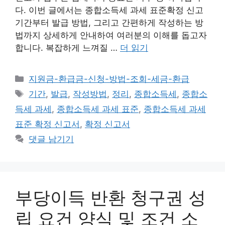
다. 이번 글에서는 종합소득세 과세 표준확정 신고
기간부터 발급 방법, 그리고 간편하게 작성하는 방
법까지 상세하게 안내하여 여러분의 이해를 돕고자
합니다. 복잡하게 느껴질 …
더 읽기
카
지원금-환급금-신청-방법-조회-세금-환급
테
태
기간
,
발급
,
작성방법
,
정리
,
종합소득세
,
종합소
고
그
득세 과세
,
종합소득세 과세 표준
,
종합소득세 과세
리
표준 확정 신고서
,
확정 신고서
댓글 남기기
부당이득 반환 청구권 성
립 요건 양식 및 조건 소