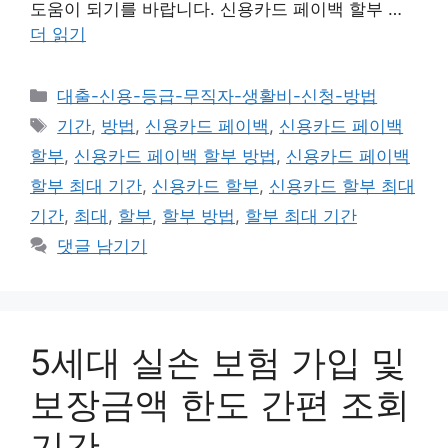
도움이 되기를 바랍니다. 신용카드 페이백 할부 …
더 읽기
카
대출-신용-등급-무직자-생활비-신청-방법
테
태
기간
,
방법
,
신용카드 페이백
,
신용카드 페이백
고
그
할부
,
신용카드 페이백 할부 방법
,
신용카드 페이백
리
할부 최대 기간
,
신용카드 할부
,
신용카드 할부 최대
기간
,
최대
,
할부
,
할부 방법
,
할부 최대 기간
댓글 남기기
5세대 실손 보험 가입 및
보장금액 한도 간편 조회
기간