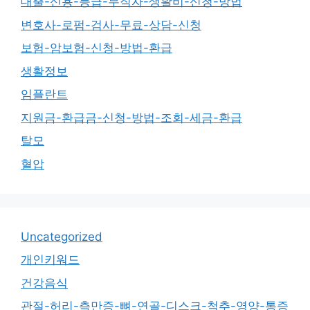
대출-신용-등급-무직자-생활비-신청-방법
변호사-로펌-검사-무료-상담-신청
보험-암보험-신청-방법-환급
생활정보
임플란트
지원금-환급금-신청-방법-조회-세금-환급
탈모
혈압
Uncategorized
개인키워드
건강음식
관절-허리-측만증-뼈-연골-디스크-척추-영양-통증