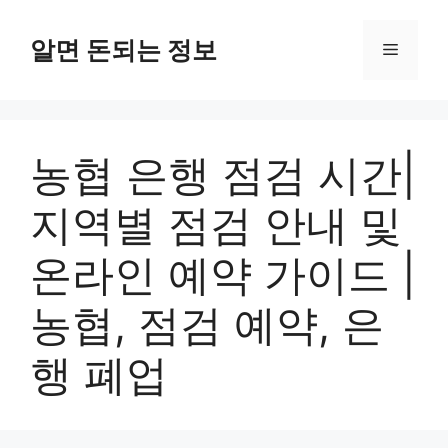
컨
텐
알면 돈되는 정보
메
츠
로
뉴
건
너
농협 은행 점검 시간|
뛰
기
지역별 점검 안내 및
온라인 예약 가이드 |
농협, 점검 예약, 은
행 폐업