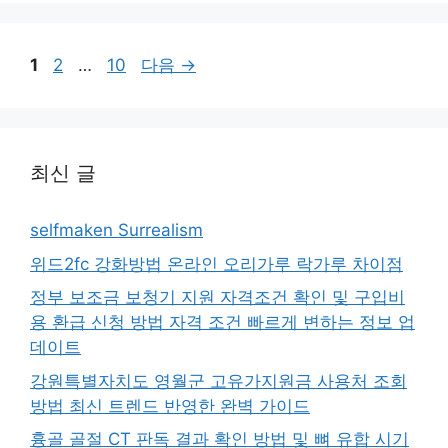
페
페
페
1
2
…
10
다음
→
이
이
이
지
지
지
최신 글
selfmaken Surrealism
위드2fc 강화방법 온라인 오리가루 락가루 차이점
정부 보조금 보청기 지원 자격조건 확인 및 구입비
용 환급 신청 방법 자격 조건 빠르게 변하는 정보 업
데이트
강원특별자치도 영월군 고유가지원금 사용처 조회
방법 최신 트렌드 반영한 완벽 가이드
흉골 골절 CT 판독 결과 확인 방법 및 뼈 유합 시기