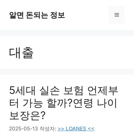
컨
텐
알면 돈되는 정보
메
츠
로
뉴
건
너
대출
뛰
기
5세대 실손 보험 언제부
터 가능 할까?연령 나이
보장은?
2025-05-13
작성자:
>> LOANES <<