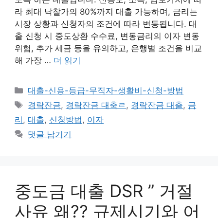
라 최대 낙찰가의 80%까지 대출 가능하며, 금리는
시장 상황과 신청자의 조건에 따라 변동됩니다. 대
출 신청 시 중도상환 수수료, 변동금리의 이자 변동
위험, 추가 세금 등을 유의하고, 은행별 조건을 비교
해 가장 …
더 읽기
카
대출-신용-등급-무직자-생활비-신청-방법
테
태
경락잔금
,
경락잔금 대축ㄹ
,
경락잔금 대출
,
금
고
그
리
,
대출
,
신청방법
,
이자
리
댓글 남기기
중도금 대출 DSR ” 거절
사유 왜?? 규제시기와 어