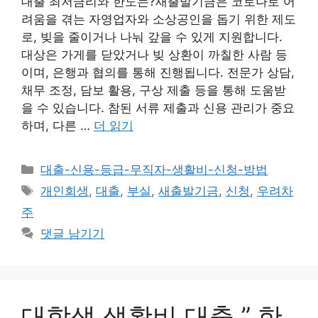
대출 최저금리와 한도는?새출발기금은 코로나로 어
려움을 겪는 자영업자와 소상공인을 돕기 위한 제도
로, 빚을 줄이거나 나눠 갚을 수 있게 지원합니다.
대상은 가게를 닫았거나 빚 상환이 까칠한 사람 등
이며, 은행과 협의를 통해 진행됩니다. 전문가 상담,
채무 조정, 담보 활용, 구상 제출 등을 통해 도움받
을 수 있습니다. 참된 서류 제출과 신용 관리가 중요
하며, 다른 …
더 읽기
카
대출-신용-등급-무직자-생활비-신청-방법
테
태
개인회생
,
대출
,
부실
,
새출발기금
,
신청
,
우려차
고
그
주
리
댓글 남기기
대학생 생활비 대출 ” 한