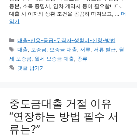
등본, 소득 증명서, 임차 계약서 등이 필요합니다.
대출 시 이자와 상환 조건을 꼼꼼히 따져보고, …
더
읽기
카
대출-신용-등급-무직자-생활비-신청-방법
테
태
대출
,
보증금
,
보증금 대출
,
서류
,
서류 발급
,
월
고
그
세 보증금
,
월세 보증금 대출
,
종류
리
댓글 남기기
중도금대출 거절 이유
“연장하는 방법 필수 서
류는?”