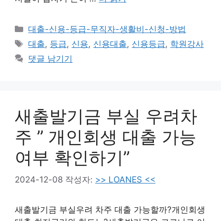
카
대출-신용-등급-무직자-생활비-신청-방법
테
태
대출
,
등급
,
신용
,
신용대출
,
신용등급
,
학원강사
고
그
댓글 남기기
리
새출발기금 부실 우려차
주 ” 개인회생 대출 가능
여부 확인하기”
2024-12-08
작성자:
>> LOANES <<
새출발기금 부실우려 차주 대출 가능할까?개인회생