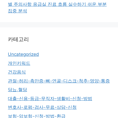
별 주의사항 응급실 진료 흐름 실수하기 쉬운 부분
집중 분석
카테고리
Uncategorized
개인키워드
건강음식
관절-허리-측만증-뼈-연골-디스크-척추-영양-통증
당뇨,혈당
대출-신용-등급-무직자-생활비-신청-방법
변호사-로펌-검사-무료-상담-신청
보험-암보험-신청-방법-환급