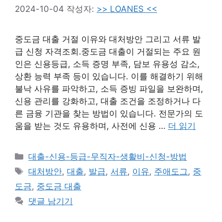
2024-10-04
작성자:
>> LOANES <<
중도금 대출 거절 이유와 대처방안 그리고 서류 발
급 신청 자격조회.중도금 대출이 거절되는 주요 원
인은 신용등급, 소득 증명 부족, 담보 유용성 감소,
상환 능력 부족 등이 있습니다. 이를 해결하기 위해
불낙 사유를 파악하고, 소득 증빙 파일을 보완하며,
신용 관리를 강화하고, 대출 조건을 조정하거나 다
른 금융 기관을 찾는 방법이 있습니다. 전문가의 도
움을 받는 것도 유용하며, 사전에 신용 …
더 읽기
카
대출-신용-등급-무직자-생활비-신청-방법
테
태
대처방안
,
대출
,
발급
,
서류
,
이유
,
주애도그
,
중
고
그
도금
,
중도금 대출
리
댓글 남기기