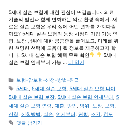
5세대 실손 보험에 대한 관심이 뜨겁습니다. 의료
기술의 발전과 함께 변화하는 의료 환경 속에서, 새
로운 실손 보험은 우리 삶에 어떤 변화를 가져다줄
까요? 5세대 실손 보험의 등장 시점과 가입 가능 연
령, 보장 범위에 대한 궁금증을 풀어보고, 미래를 위
한 현명한 선택에 도움이 될 정보를 제공하고자 합
니다. 5세대 실손 보험 혜택 무료 확인
5세대
실손 보험 언제부터 가능 …
더 읽기
카
보험-암보험-신청-방법-환급
테
태
5세대
,
5세대 실손 보험
,
5세대 실손 보험 나이
,
고
그
5세대 실손 보험 보장
,
5세대 실손 보험 언제부터
,
5
리
세대 실손 보험 연령
,
대출
,
방법
,
범위
,
보장
,
보험
,
신청
,
신청방법
,
실손
,
언제부터
,
연령
,
조건
,
한도
댓글 남기기