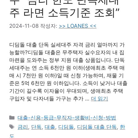
주 라면 소득기준 조회”
2024-11-08
작성자:
>> LOANES <<
디딤돌 대출 단독 실세대주 자격 금리 얼마까지 가
능할까?디딤돌 대출은 무주택자 실수요자의 내 집
마련을 도와주는 정부 지원 대출 상품입니다. 단독
세대주는 연 소득 6천만 원 이하(생애최초 주택 매
매 시 7천만 원 이하)일 때 신청 가능하며, 재물 기
준은 5억 6천만 원 이하입니다. 소득이 낮거나 대출
기간이 길수록 이자율이 우대되며, 생애최초 주택
구입자 및 다자녀들 가구는 추가 …
더 읽기
카
대출-신용-등급-무직자-생활비-신청-방법
테
태
금리
,
단독
,
대출
,
디딤돌
,
디딤돌 대출 단독
,
한
고
그
도