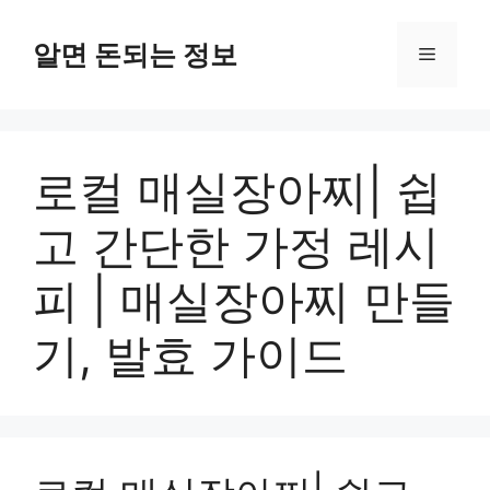
컨
텐
알면 돈되는 정보
메
츠
로
뉴
건
너
로컬 매실장아찌| 쉽
뛰
기
고 간단한 가정 레시
피 | 매실장아찌 만들
기, 발효 가이드