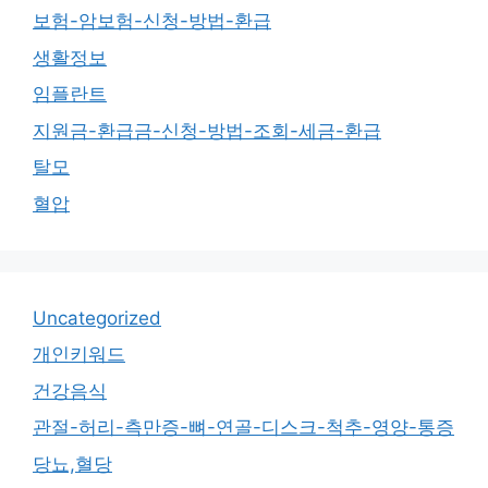
보험-암보험-신청-방법-환급
생활정보
임플란트
지원금-환급금-신청-방법-조회-세금-환급
탈모
혈압
Uncategorized
개인키워드
건강음식
관절-허리-측만증-뼈-연골-디스크-척추-영양-통증
당뇨,혈당