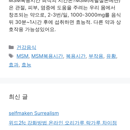
MSM복용시간 최적의 시간은?MSM(메틸설폰메탄)
은 관절, 피부, 염증에 도움을 주려는 우리 몸에서
창조되는 약으로, 2-3번/일, 1000-3000mg를 음식
뒤 30분~1시간 후에 섭취하면 효능적. 다른 약과 상
호작용 가능성있어요.
카
건강음식
테
태
MSM
,
MSM복용시간
,
복용시간
,
부작용
,
유황
,
고
그
효과
,
효능
리
최신 글
selfmaken Surrealism
위드2fc 강화방법 온라인 오리가루 락가루 차이점