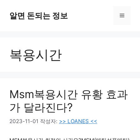
컨
텐
알면 돈되는 정보
메
츠
로
뉴
건
너
복용시간
뛰
기
Msm복용시간 유황 효과
가 달라진다?
2023-11-01
작성자:
>> LOANES <<