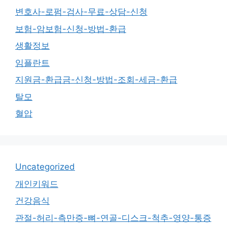
변호사-로펌-검사-무료-상담-신청
보험-암보험-신청-방법-환급
생활정보
임플란트
지원금-환급금-신청-방법-조회-세금-환급
탈모
혈압
Uncategorized
개인키워드
건강음식
관절-허리-측만증-뼈-연골-디스크-척추-영양-통증