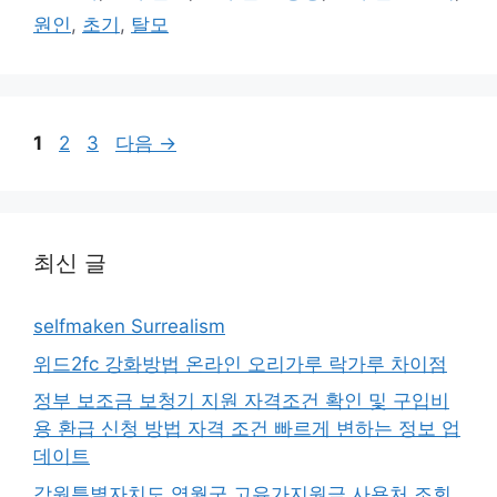
고
그
원인
,
초기
,
탈모
리
페
페
페
1
2
3
다음
→
이
이
이
지
지
지
최신 글
selfmaken Surrealism
위드2fc 강화방법 온라인 오리가루 락가루 차이점
정부 보조금 보청기 지원 자격조건 확인 및 구입비
용 환급 신청 방법 자격 조건 빠르게 변하는 정보 업
데이트
강원특별자치도 영월군 고유가지원금 사용처 조회