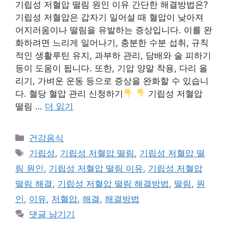
기립성 저혈압 떨림 원인 이유 간단한 해결방법은?
기립성 저혈압은 갑자기 일어설 때 혈압이 낮아져
어지러움이나 떨림을 유발하는 증상입니다. 이를 완
화하려면 느리게 일어나기, 충분한 수분 섭취, 규칙
적인 생활루틴 유지, 과부하 관리, 담배와 술 피하기
등이 도움이 됩니다. 또한, 기압 양말 착용, 다리 올
리기, 가벼운 운동 등으로 증상을 완화할 수 있습니
다. 혈당 혈압 관리 신청하기
기립성 저혈압
떨림 …
더 읽기
카
건강음식
테
태
기립성
,
기립성 저혈압 떨림
,
기립성 저혈압 떨
고
그
림 원인
,
기립성 저혈압 떨림 이유
,
기립성 저혈압
리
떨림 해결
,
기립성 저혈압 떨림 해결방법
,
떨림
,
원
인
,
이유
,
저혈압
,
해결
,
해결방법
댓글 남기기