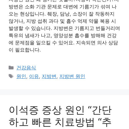
방변은 소화 기관 문제로 대변에 기름기가 섞여 나
오는 현상입니다. 췌장, 담낭, 소장이 잘 작동하지
않거나, 지방 섭취 과다 및 흡수 억제 약물 복용 시
발생할 수 있습니다. 지방변은 기름지고 번들거리며
특유의 냄새가 나고, 영양성분 흡수를 방해해 건강
에 문제점을 일으킬 수 있어요. 지속되면 의사 상담
이 필요합니다.
카
건강음식
테
태
원인
,
이유
,
지방변
,
지방변 원인
고
그
리
이석증 증상 원인 “간단
하고 빠른 치료방법 “추