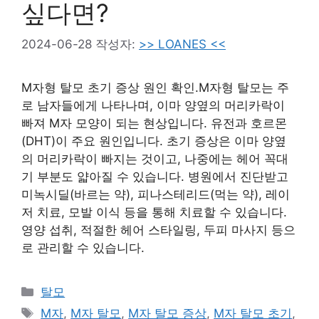
싶다면?
2024-06-28
작성자:
>> LOANES <<
M자형 탈모 초기 증상 원인 확인.M자형 탈모는 주
로 남자들에게 나타나며, 이마 양옆의 머리카락이
빠져 M자 모양이 되는 현상입니다. 유전과 호르몬
(DHT)이 주요 원인입니다. 초기 증상은 이마 양옆
의 머리카락이 빠지는 것이고, 나중에는 헤어 꼭대
기 부분도 얇아질 수 있습니다. 병원에서 진단받고
미녹시딜(바르는 약), 피나스테리드(먹는 약), 레이
저 치료, 모발 이식 등을 통해 치료할 수 있습니다.
영양 섭취, 적절한 헤어 스타일링, 두피 마사지 등으
로 관리할 수 있습니다.
카
탈모
테
태
M자
,
M자 탈모
,
M자 탈모 증상
,
M자 탈모 초기
,