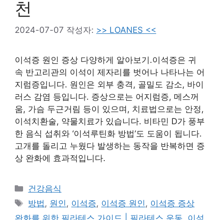
천
2024-07-07
작성자:
>> LOANES <<
이석증 원인 증상 다양하게 알아보기.이석증은 귀
속 반고리관의 이석이 제자리를 벗어나 나타나는 어
지럼증입니다. 원인은 외부 충격, 골밀도 감소, 바이
러스 감염 등입니다. 증상으로는 어지럼증, 메스꺼
움, 가슴 두근거림 등이 있으며, 치료법으로는 안정,
이석치환술, 약물치료가 있습니다. 비타민 D가 풍부
한 음식 섭취와 ‘이석루틴화 방법’도 도움이 됩니다.
고개를 돌리고 누웠다 발생하는 동작을 반복하면 증
상 완화에 효과적입니다.
카
건강음식
테
태
방법
,
원인
,
이석증
,
이석증 원인
,
이석증 증상
고
그
완화를 위한 필라테스 가이드 | 필라테스 운동, 이석