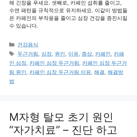
해 긴장을 푸세요. 셋째로, 카페인 섭취를 줄이고,
수면 패턴을 규칙적으로 유지하세요. 이같이 방법들
은 카페인의 부작용을 줄이고 심장 건강을 증진시킬
수 있습니다.
카
건강음식
테
태
두근거림
,
심장
,
원인
,
이유
,
증상
,
카페인
,
카페
고
그
인 심장
,
카페인 심장 두근거림
,
카페인 심장 두근거
리
림 원인
,
카페인 심장 두근거림 이유
,
해결
,
해결방
법
M자형 탈모 초기 원인
“자가치료” – 진단 하고