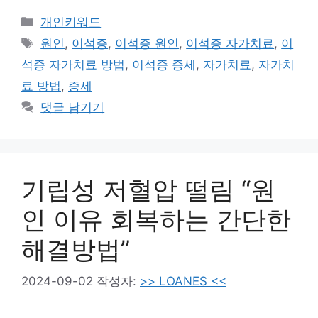
카
개인키워드
테
태
원인
,
이석증
,
이석증 원인
,
이석증 자가치료
,
이
고
그
석증 자가치료 방법
,
이석증 증세
,
자가치료
,
자가치
리
료 방법
,
증세
댓글 남기기
기립성 저혈압 떨림 “원
인 이유 회복하는 간단한
해결방법”
2024-09-02
작성자:
>> LOANES <<