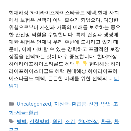
현대해상 하이라이프하이스타골드 혜택,현대 사회
에서 보험은 선택이 아닌 필수가 되었으며, 다양한
위험으로부터 자신과 가족의 미래를 보호하는 중요
한 안전망 역할을 수행합니다. 특히 건강과 생명에
대한 위험은 언제나 우리 주변에 도사리고 있기 때
문에, 이에 대비할 수 있는 강력하고 포괄적인 보장
상품을 선택하는 것이 매우 중요합니다. 현대해상
하이라이프하이스타골드 혜택
현대해상 하이
라이프하이스타골드 혜택 현대해상 하이라이프하
이스타골드 혜택, 든든한 미래를 위한 선택의 …
더
읽기
카
Uncategorized
,
지원금-환급금-신청-방법-조
테
회-세금-환급
고
태
방법
,
신청방법
,
원인
,
조건
,
현대해상
,
환급
,
환
리
그
급금