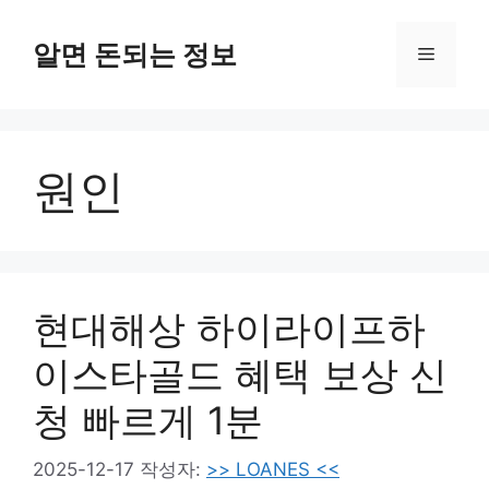
컨
텐
알면 돈되는 정보
메
츠
로
뉴
건
너
원인
뛰
기
현대해상 하이라이프하
이스타골드 혜택 보상 신
청 빠르게 1분
2025-12-17
작성자:
>> LOANES <<