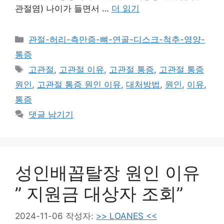
관절염) 나이가 들면서 …
더 읽기
카
관절-허리-측만증-뼈-연골-디스크-척추-영양-
테
통증
고
태
고관절
,
고관절 이유
,
고관절 통증
,
고관절 통증
리
그
원인
,
고관절 통증 원인 이유
,
대처방법
,
원인
,
이유
,
통증
댓글 남기기
성인배꼽탈장 원인 이유
” 지원금 대상자 조회”
2024-11-06
작성자:
>> LOANES <<