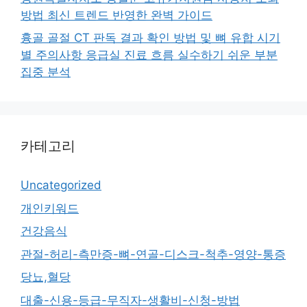
방법 최신 트렌드 반영한 완벽 가이드
흉골 골절 CT 판독 결과 확인 방법 및 뼈 유합 시기
별 주의사항 응급실 진료 흐름 실수하기 쉬운 부분
집중 분석
카테고리
Uncategorized
개인키워드
건강음식
관절-허리-측만증-뼈-연골-디스크-척추-영양-통증
당뇨,혈당
대출-신용-등급-무직자-생활비-신청-방법