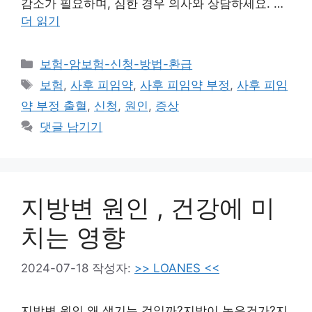
감소가 필요하며, 심한 경우 의사와 상담하세요. …
더 읽기
카
보험-암보험-신청-방법-환급
테
태
보험
,
사후 피임약
,
사후 피임약 부정
,
사후 피임
고
그
약 부정 출혈
,
신청
,
원인
,
증상
리
댓글 남기기
지방변 원인 , 건강에 미
치는 영향
2024-07-18
작성자:
>> LOANES <<
지방변 원인 왜 생기는 것일까?지방이 녹은건가?지