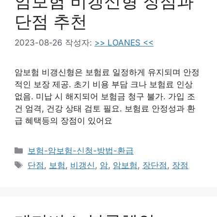
암보험 비갱신형 장점과
단점 추천
2023-08-26
작성자:
>> LOANES <<
암보험 비갱신형은 보험료 일정하게 유지되며 안정
적인 보장 제공. 초기 비용 부담 크나 보험료 인상
없음. 미납 시 해지되어 보험금 청구 불가. 가입 조
건 엄격, 건강 상태 검토 필요. 보험료 안정성과 환
급 혜택등의 장점이 있어요
카
보험-암보험-신청-방법-환급
테
태
단점
,
보험
,
비갱신
,
암
,
암보험
,
장단점
,
장점
고
그
리