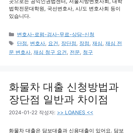
곳으로는 공익인권법센터, 서울지방변호사회, 대학
법학전문대학원, 국선변호사, 시/도 변호사회 등이
있습니다.
카
변호사-로펌-검사-무료-상담-신청
테
태
단점
,
변호사
,
요건
,
장단점
,
장점
,
재심
,
재심 전
고
그
문 변호사
,
재심 청구 요건
,
전문
,
청구
리
화물차 대출 신청방법과
장단점 일반과 차이점
2024-01-22
작성자:
>> LOANES <<
화물차 대출은 담보대출과 신용대출이 있어요. 담보