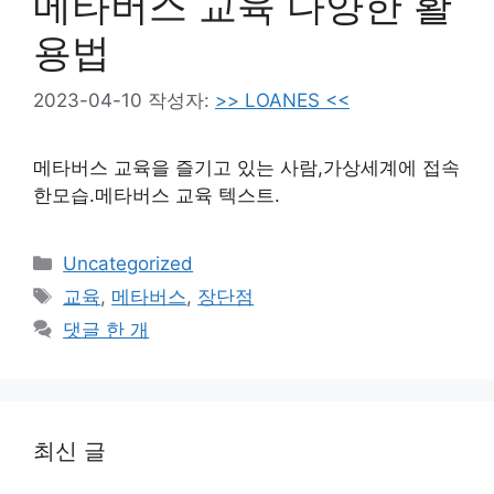
메타버스 교육 다양한 활
용법
2023-04-10
작성자:
>> LOANES <<
메타버스 교육을 즐기고 있는 사람,가상세계에 접속
한모습.메타버스 교육 텍스트.
카
Uncategorized
테
태
교육
,
메타버스
,
장단점
고
그
댓글 한 개
리
최신 글