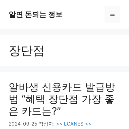
컨
텐
알면 돈되는 정보
메
츠
로
뉴
건
너
장단점
뛰
기
알바생 신용카드 발급방
법 “혜택 장단점 가장 좋
은 카드는?”
2024-09-25
작성자:
>> LOANES <<