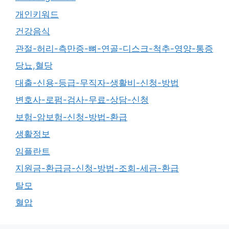
개인키워드
건강음식
관절-허리-측만증-뼈-연골-디스크-척추-영양-통증
당뇨,혈당
대출-신용-등급-무직자-생활비-신청-방법
변호사-로펌-검사-무료-상담-신청
보험-암보험-신청-방법-환급
생활정보
임플란트
지원금-환급금-신청-방법-조회-세금-환급
탈모
혈압