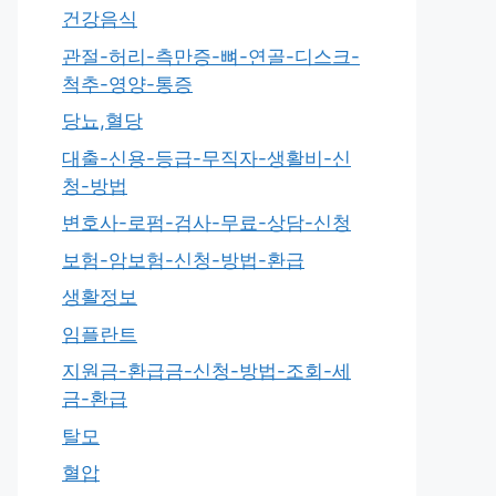
건강음식
관절-허리-측만증-뼈-연골-디스크-
척추-영양-통증
당뇨,혈당
대출-신용-등급-무직자-생활비-신
청-방법
변호사-로펌-검사-무료-상담-신청
보험-암보험-신청-방법-환급
생활정보
임플란트
지원금-환급금-신청-방법-조회-세
금-환급
탈모
혈압