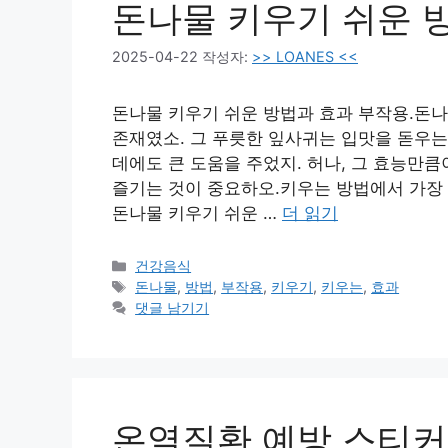
돈나물 키우기 쉬운 
2025-04-22
작성자:
>> LOANES <<
돈나물 키우기 쉬운 방법과 효과 부작용.돈
존재였소. 그 푸릇한 잎사귀는 입맛을 돋우는
데에도 큰 도움을 주었지. 허나, 그 효능만
즐기는 것이 중요하오.키우는 방법에서 가장 
돈나물 키우기 쉬운 …
더 읽기
카
건강음식
테
태
돈나물
,
방법
,
부작용
,
키우기
,
키우는
,
효과
고
그
댓글 남기기
리
온열질환 예방 스티커