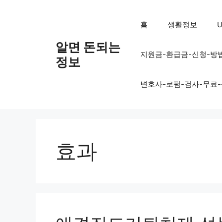
컨
텐
홈
생활정보
U
츠
로
알면 돈되는
지원금-환급금-신청-방
건
정보
너
뛰
변호사-로펌-검사-무료
기
효과