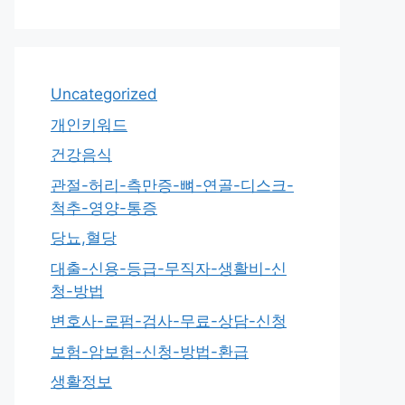
Uncategorized
개인키워드
건강음식
관절-허리-측만증-뼈-연골-디스크-
척추-영양-통증
당뇨,혈당
대출-신용-등급-무직자-생활비-신
청-방법
변호사-로펌-검사-무료-상담-신청
보험-암보험-신청-방법-환급
생활정보