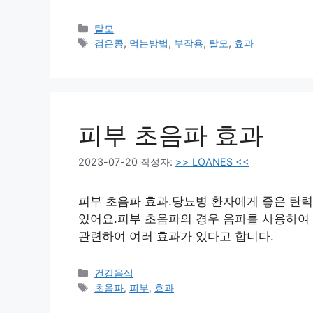
카
탈모
테
태
검은콩
,
먹는방법
,
부작용
,
탈모
,
효과
고
그
리
피부 초음파 효과
2023-07-20
작성자:
>> LOANES <<
피부 초음파 효과.당뇨병 환자에게 좋은 탄
있어요.피부 초음파의 경우 음파를 사용하여
관련하여 여러 효과가 있다고 합니다.
카
건강음식
테
태
초음파
,
피부
,
효과
고
그