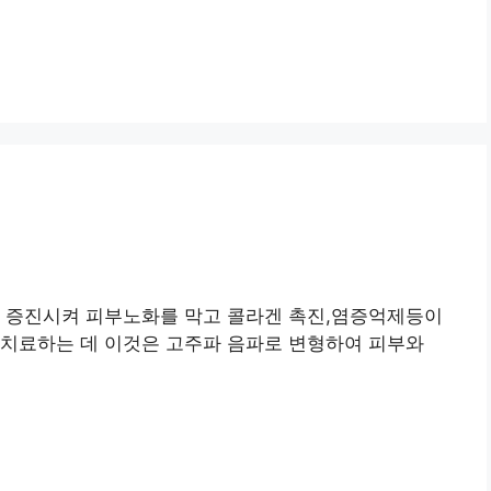
력 증진시켜 피부노화를 막고 콜라겐 촉진,염증억제등이
 치료하는 데 이것은 고주파 음파로 변형하여 피부와