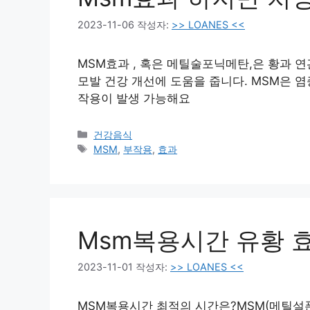
2023-11-06
작성자:
>> LOANES <<
MSM효과 , 혹은 메틸술포닉메탄,은 황과 연
모발 건강 개선에 도움을 줍니다. MSM은 
작용이 발생 가능해요
카
건강음식
테
태
MSM
,
부작용
,
효과
고
그
리
Msm복용시간 유황 
2023-11-01
작성자:
>> LOANES <<
MSM복용시간 최적의 시간은?MSM(메틸설폰