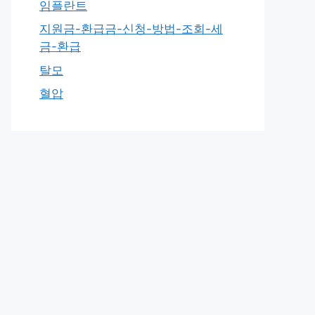
임플란트
지원금-환급금-신청-방법-조회-세
금-환급
탈모
혈압