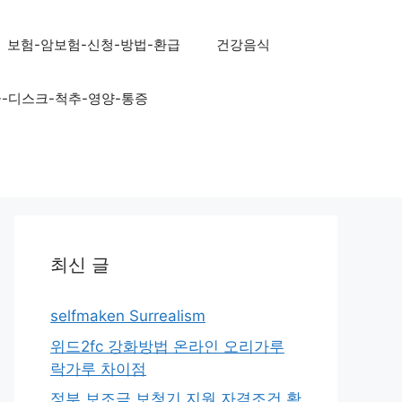
보험-암보험-신청-방법-환급
건강음식
골-디스크-척추-영양-통증
최신 글
selfmaken Surrealism
위드2fc 강화방법 온라인 오리가루
락가루 차이점
정부 보조금 보청기 지원 자격조건 확