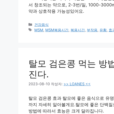
서 창조되는 약으로, 2-3번/일, 1000-30
약과 상호작용 가능성있어요.
카
건강음식
테
태
MSM
,
MSM복용시간
,
복용시간
,
부작용
,
유황
,
효
고
그
리
탈모 검은콩 먹는 방
진다.
2023-08-10
작성자:
>> LOANES <<
탈모 검은콩 효과 탈모에 좋은 음식으로 유명
까지 자세히 알아볼게요.탈모에 좋은 단백질로
방법에 따라서 효능은 크게 달라집니다.