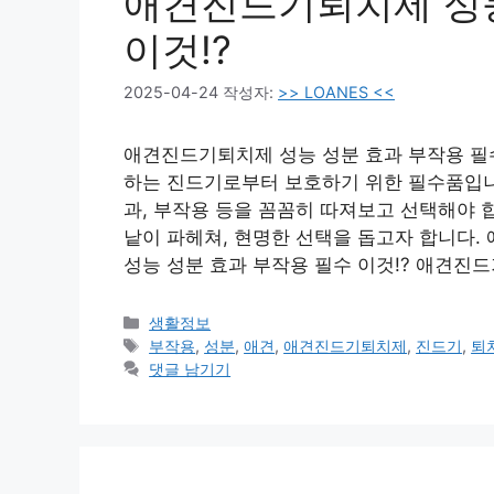
애견진드기퇴치제 성능
이것!?
2025-04-24
작성자:
>> LOANES <<
애견진드기퇴치제 성능 성분 효과 부작용 필수
하는 진드기로부터 보호하기 위한 필수품입니다
과, 부작용 등을 꼼꼼히 따져보고 선택해야 
낱이 파헤쳐, 현명한 선택을 돕고자 합니다.
성능 성분 효과 부작용 필수 이것!? 애견진드
카
생활정보
테
태
부작용
,
성분
,
애견
,
애견진드기퇴치제
,
진드기
,
퇴
고
그
댓글 남기기
리